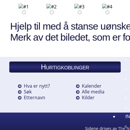
Hjelp til med å stanse uønske
M
Merk av det biledet, som er fo
Hurtigkoblinger
Hva er nytt?
Kalender
Søk
Alle media
Etternavn
Kilder
I
Sidene drives av
The N