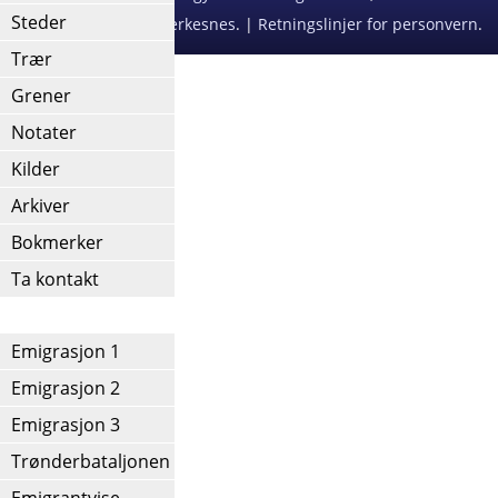
Steder
Redigert av
Agnar Merkesnes
. |
Retningslinjer for personvern
.
Trær
Grener
Notater
Kilder
Arkiver
Bokmerker
Ta kontakt
IV
Emigrasjon 1
Emigrasjon 2
Emigrasjon 3
Trønderbataljonen