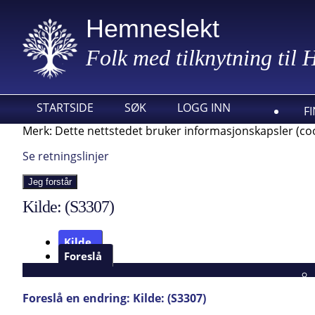
Hemneslekt
Folk med tilknytning til
STARTSIDE
SØK
LOGG INN
F
Merk: Dette nettstedet bruker informasjonskapsler (coo
Se retningslinjer
Jeg forstår
Kilde: (S3307)
Kilde
Foreslå
Foreslå en endring: Kilde: (S3307)