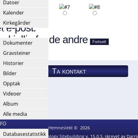
Datoer
Kalender
Kirkegårder
t e-post.
EDIA
rskjellig fra de andre
Dokumenter
Gravsteiner
Historier
Ta kontakt
Bilder
Opptak
Ta kontakt
Etternavnliste
Videoer
Album
Alle media
NFO
Hemneslekt
©
2026
Databasestatistikk
ext Generation of Genealogy Sitebuilding
v. 15.0.5, skrevet av Dar