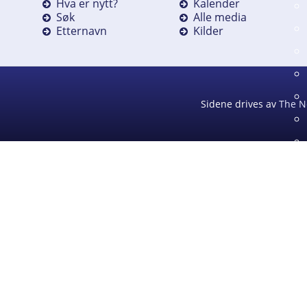
Hva er nytt?
Kalender
Søk
Alle media
Etternavn
Kilder
Sidene drives av
The N
D