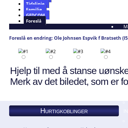
Tidslinje
Familie
GEDCOM
Foreslå
M
Foreslå en endring: Ole Johnsen Espvik f Bratseth (I
Hjelp til med å stanse uønske
Merk av det biledet, som er fo
Hurtigkoblinger
I