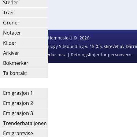
Steder
Etternavnliste
Trær
Grener
Notater
Hemneslekt
©
2026
Kilder
ext Generation of Genealogy Sitebuilding
v. 15.0.5, skrevet av Dar
Arkiver
Redigert av
Agnar Merkesnes
. |
Retningslinjer for personvern
.
Bokmerker
Ta kontakt
IV
Emigrasjon 1
Emigrasjon 2
Emigrasjon 3
Trønderbataljonen
Emigrantvise