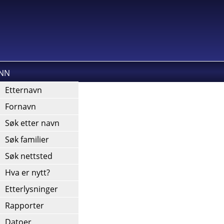
INN
kies).
Etternavn
Fornavn
Søk etter navn
Søk familier
Søk nettsted
Hva er nytt?
Etterlysninger
Rapporter
Datoer