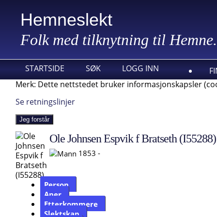
Hemneslekt
Folk med tilknytning til Hemne.
STARTSIDE
SØK
LOGG INN
F
Merk: Dette nettstedet bruker informasjonskapsler (coo
Se retningslinjer
Jeg forstår
Ole Johnsen Espvik f Bratseth (I55288)
1853 -
Person
Aner
Etterkommere
Slektskap