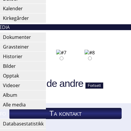
Kalender
Kirkegårder
EDIA
Dokumenter
55288)
Gravsteiner
Historier
Bilder
t e-post.
Opptak
rskjellig fra de andre
Videoer
Album
Alle media
Ta kontakt
NFO
Databasestatistikk
Ta kontakt