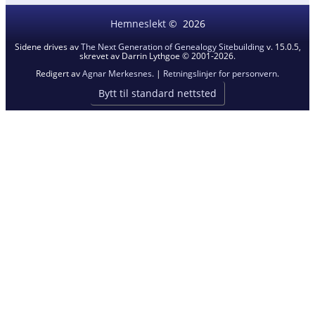
Hemneslekt
©
2026
Sidene drives av
The Next Generation of Genealogy Sitebuilding
v. 15.0.5,
skrevet av Darrin Lythgoe © 2001-2026.
Redigert av
Agnar Merkesnes
. |
Retningslinjer for personvern
.
Bytt til standard nettsted