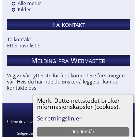
Alle media
Kilder
Ta kontakt
Ta kontakt
Etternavnliste
Melding fra Webmaster
Vi gjør vårt ytterste for å dokumentere forskningen
vår. Hvis du har noe du ønsker å legge til, kan du
kontakte oss.
Merk: Dette nettstedet bruker
informasjonskapsler (cookies).
Hemneslekt
©
2026
Se retningslinjer
Sidene drives av
The Next Generation of Genealogy Sitebuilding
v. 15.0.5,
skrevet av Darrin Lythgoe © 2001-2026.
Jeg forstår
Redigert av
Agnar Merkesnes
. |
Retningslinjer for personvern
.