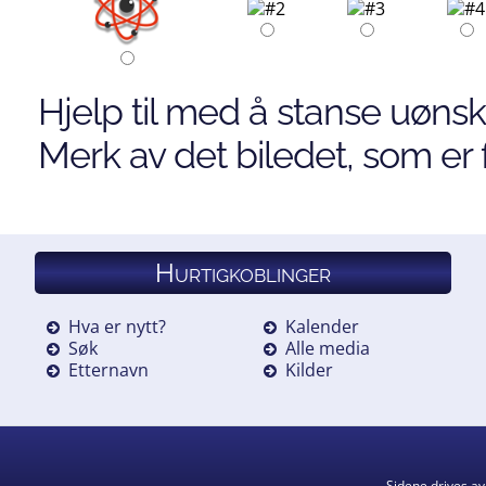
Hjelp til med å stanse uønsk
Merk av det biledet, som er f
Hurtigkoblinger
Hva er nytt?
Kalender
Søk
Alle media
Etternavn
Kilder
Sidene drives a