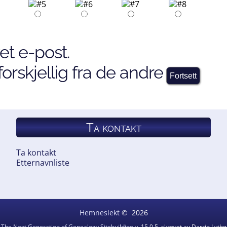
et e-post.
orskjellig fra de andre
Ta kontakt
Ta kontakt
Etternavnliste
Hemneslekt
©
2026
v
The Next Generation of Genealogy Sitebuilding
v. 15.0.5, skrevet av Darrin Lyt