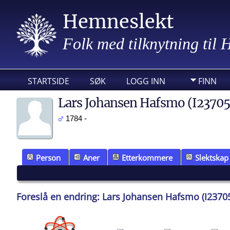
Hemneslekt
Folk med tilknytning til
STARTSIDE
SØK
LOGG INN
FINN
Lars Johansen Hafsmo (I23705
1784 -
Person
Aner
Etterkommere
Slektskap
Foreslå en endring: Lars Johansen Hafsmo (I2370