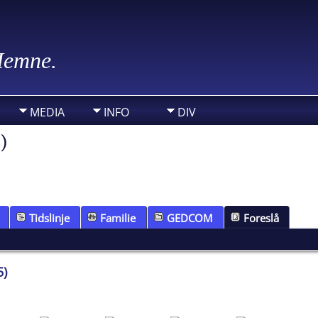
 Hemne.
MEDIA
INFO
DIV
)
Tidslinje
Familie
GEDCOM
Foreslå
5)