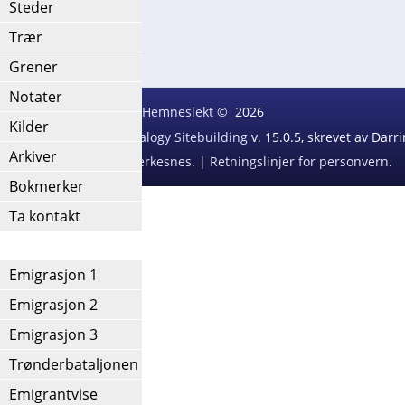
Steder
Etternavnliste
Trær
Grener
Notater
Hemneslekt
©
2026
Kilder
ext Generation of Genealogy Sitebuilding
v. 15.0.5, skrevet av Dar
Arkiver
Redigert av
Agnar Merkesnes
. |
Retningslinjer for personvern
.
Bokmerker
Ta kontakt
IV
Emigrasjon 1
Emigrasjon 2
Emigrasjon 3
Trønderbataljonen
Emigrantvise