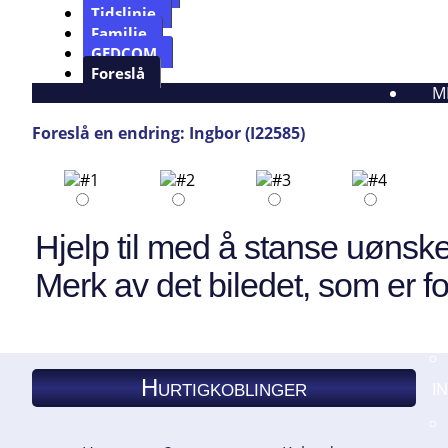
Tidslinje
Familie
GEDCOM
Foreslå
M
Foreslå en endring: Ingbor (I22585)
Hjelp til med å stanse uønske
Merk av det biledet, som er fo
Hurtigkoblinger
I