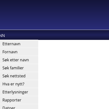
INN
kies).
Etternavn
Fornavn
Søk etter navn
Søk familier
Søk nettsted
Hva er nytt?
Etterlysninger
Rapporter
Datoer