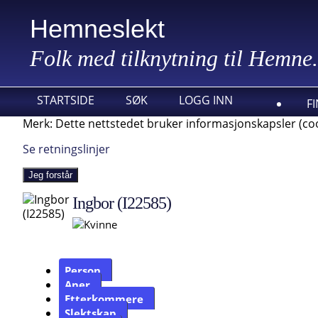
Hemneslekt
Folk med tilknytning til Hemne.
STARTSIDE
SØK
LOGG INN
F
Merk: Dette nettstedet bruker informasjonskapsler (coo
Se retningslinjer
Jeg forstår
Ingbor (I22585)
Person
Aner
Etterkommere
Slektskap