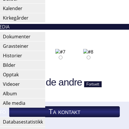
Kalender
Kirkegårder
EDIA
Dokumenter
Gravsteiner
Historier
Bilder
t e-post.
Opptak
rskjellig fra de andre
Videoer
Album
Alle media
Ta kontakt
NFO
Databasestatistikk
Ta kontakt