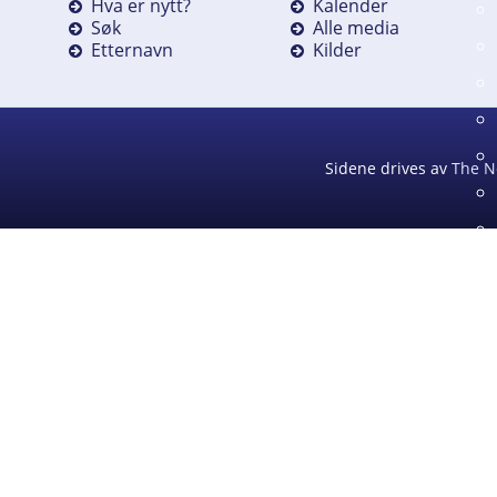
Hva er nytt?
Kalender
Søk
Alle media
Etternavn
Kilder
Sidene drives av
The N
D