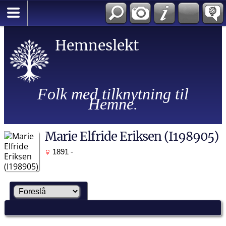
Hemneslekt
Folk med tilknytning til
Hemne.
Marie Elfride Eriksen (I198905)
1891 -