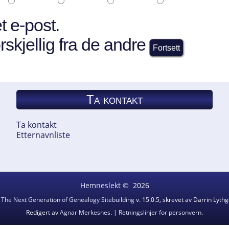
t e-post.
rskjellig fra de andre
Ta kontakt
Ta kontakt
Etternavnliste
Hemneslekt
©
2026
v
The Next Generation of Genealogy Sitebuilding
v. 15.0.5, skrevet av Darrin Lyt
Redigert av
Agnar Merkesnes
. |
Retningslinjer for personvern
.