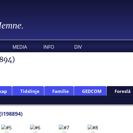
 Hemne.
MEDIA
INFO
DIV
8894)
kap
Tidslinje
Familie
GEDCOM
Foreslå
(I198894)