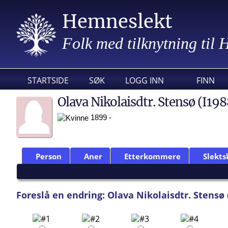
Hemneslekt
Folk med tilknytning til
STARTSIDE
SØK
LOGG INN
FINN
Olava Nikolaisdtr. Stensø (I19
1899 -
Person
Aner
Etterkommere
Slekts
Foreslå en endring: Olava Nikolaisdtr. Stensø 