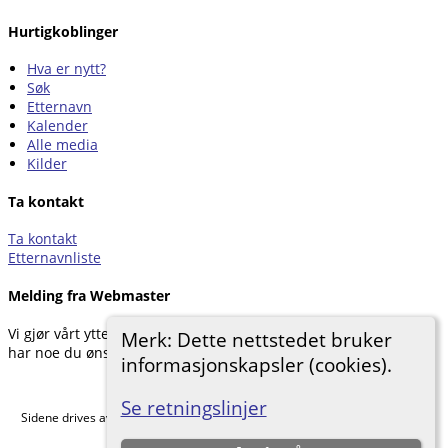
Hurtigkoblinger
Hva er nytt?
Søk
Etternavn
Kalender
Alle media
Kilder
Ta kontakt
Ta kontakt
Etternavnliste
Melding fra Webmaster
Vi gjør vårt ytterste for å dokumentere forskningen vår. Hvis du
Merk: Dette nettstedet bruker
har noe du ønsker å legge til, kan du kontakte oss.
informasjonskapsler (cookies).
Hemneslekt
©
2026
Se retningslinjer
Sidene drives av
The Next Generation of Genealogy Sitebuilding
v. 15.0.5,
skrevet av Darrin Lythgoe © 2001-2026.