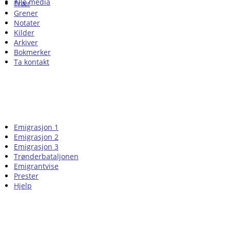
Alle media
Trær
Grener
Notater
Kilder
Arkiver
Bokmerker
Ta kontakt
Emigrasjon 1
Emigrasjon 2
Emigrasjon 3
Trønderbataljonen
Emigrantvise
Prester
Hjelp