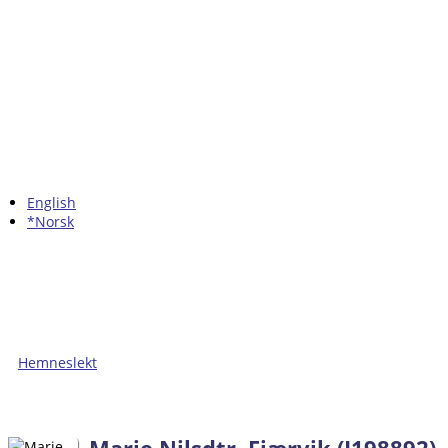
English
*Norsk
Hemneslekt
Folk med tilknytning til Hemne.