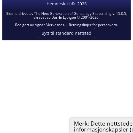
Hemneslekt
©
2026
Sidene drives av
The Next Generation of Genealogy Sitebuilding
v. 15.0.5,
skrevet av Darrin Lythgoe © 2001-2026.
Redigert av
Agnar Merkesnes
. |
Retningslinjer for personvern
.
Bytt til standard nettsted
Merk: Dette nettstede
informasjonskapsler (c