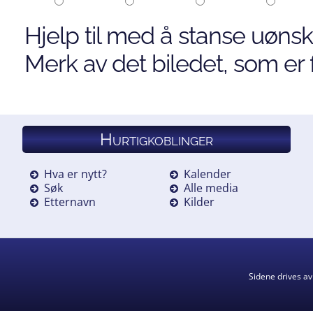
Hjelp til med å stanse uønsk
Merk av det biledet, som er f
Hurtigkoblinger
Hva er nytt?
Kalender
Søk
Alle media
Etternavn
Kilder
Sidene drives a