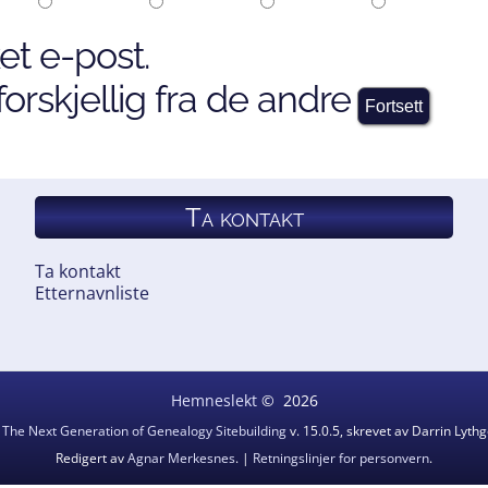
et e-post.
orskjellig fra de andre
Ta kontakt
Ta kontakt
Etternavnliste
Hemneslekt
©
2026
v
The Next Generation of Genealogy Sitebuilding
v. 15.0.5, skrevet av Darrin Lyt
Redigert av
Agnar Merkesnes
. |
Retningslinjer for personvern
.