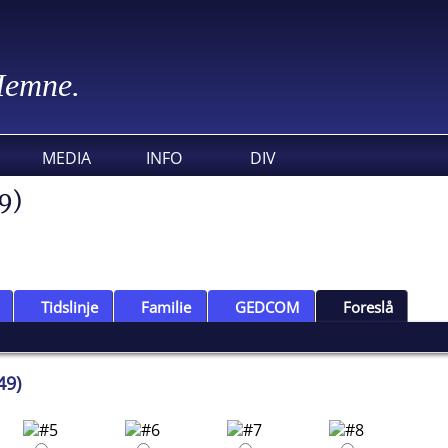
 Hemne.
MEDIA
INFO
DIV
9)
Tidslinje
Familie
GEDCOM
Foreslå
49)