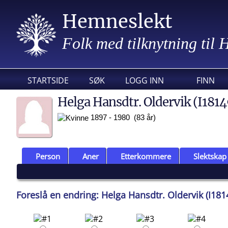
Hemneslekt
Folk med tilknytning til
STARTSIDE
SØK
LOGG INN
FINN
Helga Hansdtr. Oldervik (I1814
1897 - 1980 (83 år)
Person
Aner
Etterkommere
Slektskap
Foreslå en endring: Helga Hansdtr. Oldervik (I181