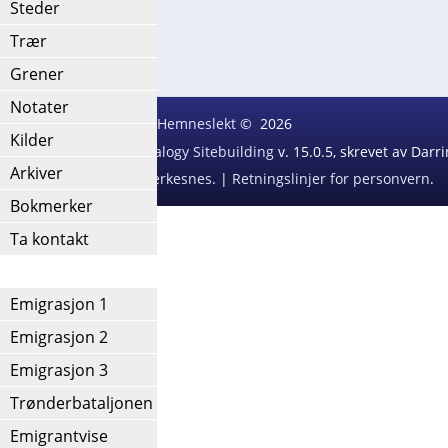
Steder
Etternavnliste
Trær
Grener
Notater
Hemneslekt
©
2026
Kilder
ext Generation of Genealogy Sitebuilding
v. 15.0.5, skrevet av Dar
Arkiver
Redigert av
Agnar Merkesnes
. |
Retningslinjer for personvern
.
Bokmerker
Ta kontakt
IV
Emigrasjon 1
Emigrasjon 2
Emigrasjon 3
Trønderbataljonen
Emigrantvise