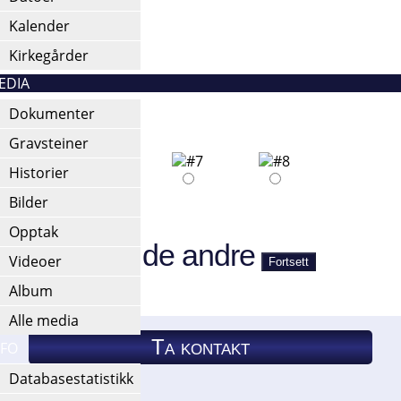
Kalender
Kirkegårder
EDIA
Dokumenter
Gravsteiner
Historier
Bilder
t e-post.
Opptak
rskjellig fra de andre
Videoer
Album
Alle media
Ta kontakt
NFO
Databasestatistikk
Ta kontakt