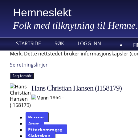
Hemneslekt
Folk med tilknytning til Hemne.
STARTSIDE
SØK
LOGG INN
F
Merk: Dette nettstedet bruker informasjonskapsler (coo
Se retningslinjer
Jeg forstår
Hans Christian Hansen (I158179)
1864 -
Person
Aner
Etterkommere
Slektskap