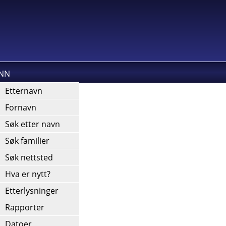
INN
kies).
Etternavn
Fornavn
Søk etter navn
Søk familier
Søk nettsted
Hva er nytt?
Etterlysninger
Rapporter
Datoer