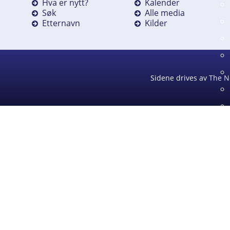
Hva er nytt?
Kalender
Søk
Alle media
Etternavn
Kilder
Sidene drives av
The N
D