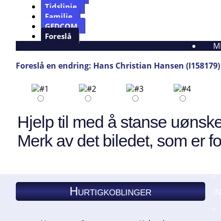
Tidslinje
Familie
GEDCOM
Foreslå
M
Foreslå en endring: Hans Christian Hansen (I158179)
Hjelp til med å stanse uønske
Merk av det biledet, som er fo
Hurtigkoblinger
I