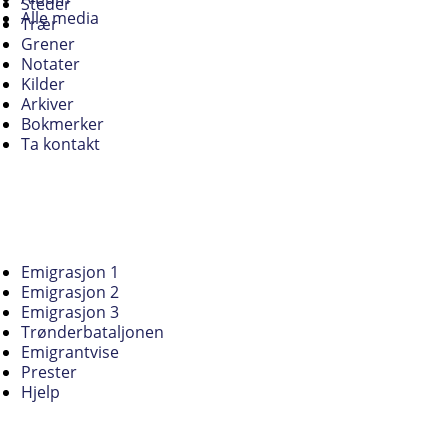
Steder
Alle media
Trær
Grener
Notater
Kilder
Arkiver
Bokmerker
Ta kontakt
Emigrasjon 1
Emigrasjon 2
Emigrasjon 3
Trønderbataljonen
Emigrantvise
Prester
Hjelp