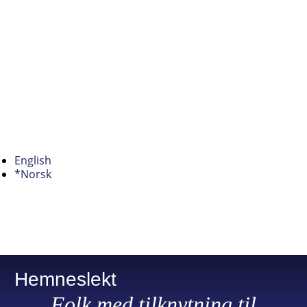
English
*Norsk
Hemneslekt
Folk med tilknytning til