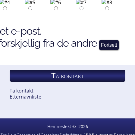
et e-post.
orskjellig fra de andre
Ta kontakt
Ta kontakt
Etternavnliste
Hemneslekt
©
2026
v
The Next Generation of Genealogy Sitebuilding
v. 15.0.5, skrevet av Darrin Lyt