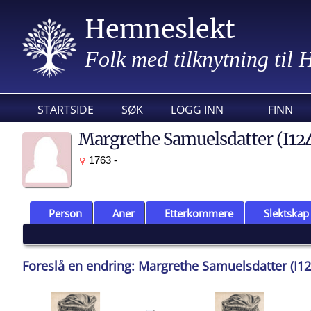
Hemneslekt
Folk med tilknytning til
STARTSIDE
SØK
LOGG INN
FINN
Margrethe Samuelsdatter (I12
1763 -
Person
Aner
Etterkommere
Slektskap
Foreslå en endring: Margrethe Samuelsdatter (I1