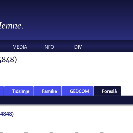
 Hemne.
MEDIA
INFO
DIV
4848)
Tidslinje
Familie
GEDCOM
Foreslå
24848)