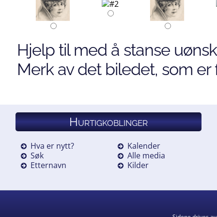
Hjelp til med å stanse uønsk
Merk av det biledet, som er f
Hurtigkoblinger
Hva er nytt?
Kalender
Søk
Alle media
Etternavn
Kilder
Sidene drives a