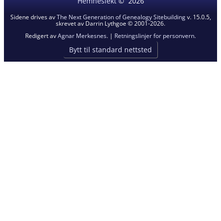
Hemneslekt
©
2026
Sidene drives av
The Next Generation of Genealogy Sitebuilding
v. 15.0.5,
skrevet av Darrin Lythgoe © 2001-2026.
Redigert av
Agnar Merkesnes
. |
Retningslinjer for personvern
.
Bytt til standard nettsted