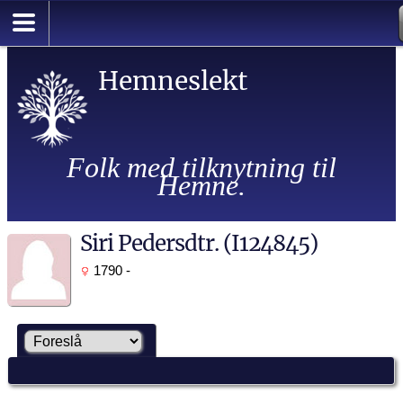
Hemneslekt
Folk med tilknytning til
Hemne.
Siri Pedersdtr. (I124845)
1790 -