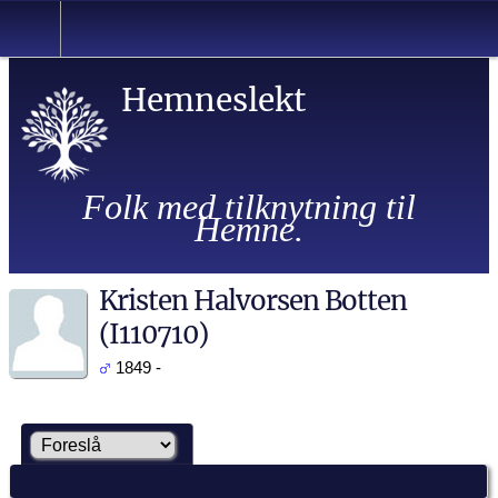
Hemneslekt
Folk med tilknytning til
Hemne.
Kristen Halvorsen Botten
(I110710)
1849 -