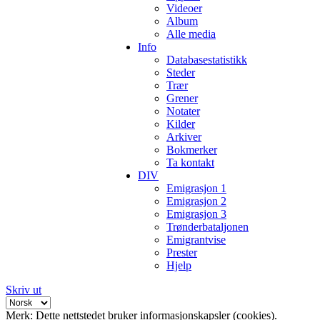
Videoer
Album
Alle media
Info
Databasestatistikk
Steder
Trær
Grener
Notater
Kilder
Arkiver
Bokmerker
Ta kontakt
DIV
Emigrasjon 1
Emigrasjon 2
Emigrasjon 3
Trønderbataljonen
Emigrantvise
Prester
Hjelp
Skriv ut
Merk: Dette nettstedet bruker informasjonskapsler (cookies).