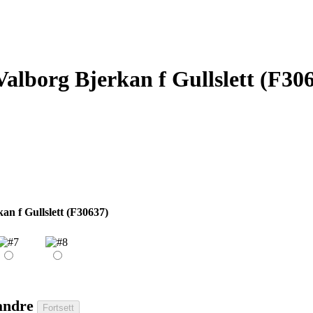
Valborg Bjerkan f Gullslett (F30
an f Gullslett (F30637)
 andre