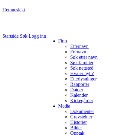
Hemneslekt
Folk med tilknytning til Hemne.
Startside
Søk
Logg inn
Finn
Etternavn
Fornavn
Søk etter navn
Søk familier
Søk nettsted
Hva er nytt?
Etterlysninger
Rapporter
Datoer
Kalender
Kirkegårder
Media
Dokumenter
Gravsteiner
Historier
Bilder
Opptak