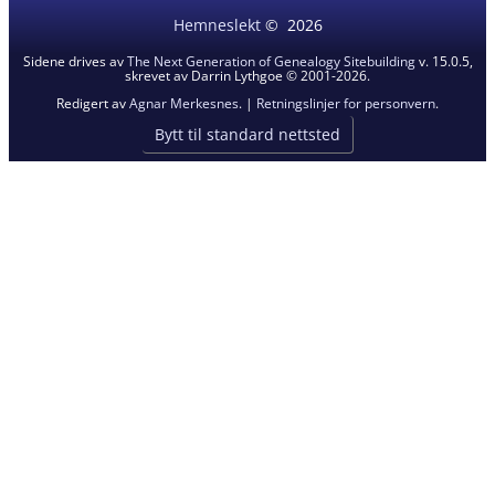
Hemneslekt
©
2026
Sidene drives av
The Next Generation of Genealogy Sitebuilding
v. 15.0.5,
skrevet av Darrin Lythgoe © 2001-2026.
Redigert av
Agnar Merkesnes
. |
Retningslinjer for personvern
.
Bytt til standard nettsted