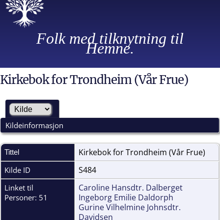
Folk med tilknytning til
Hemne.
Kirkebok for Trondheim (Vår Frue)
Kildeinformasjon
Kirkebok for Trondheim (Vår Frue)
Tittel
S484
Kilde ID
Caroline Hansdtr. Dalberget
Linket til
Ingeborg Emilie Daldorph
Personer: 51
Gurine Vilhelmine Johnsdtr.
Davidsen