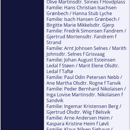
Olive Martinsdtr. Sinnes f Hovdplass
Familie: Hans Christian Isachsen
Grønbech / Hanna Stub Lyche
Familie: Isach Hansen Grønbech /
Birgitte Marie Mikkelsdtr. Gjerp
Familie: Fredrik Simonsen Fandrem /
Gjertrud Mortensdtr. Fandrem f
Strand
Familie: Arnt Johnsen Selnes / Marith
Johnsdtr. Selnes f Grisvaag
Familie: Johan August Esteinsen
Ledal f Støen / Marit Elene Olsdtr.
Ledal f Taftø
Familie: Paul Odin Petersen Nebb /
Ane Martha Olsdtr. Rogne f Tanvik
Familie: Peder Bernhard Nikolaisen /
Inga Lovise Martinsdtr. Nikolaisen f
Sandvik
Familie: Ingemar Kristensen Berg /
Gjertrud Olsdtr. Wiig f Belsvik
Familie: Arne Andersen Heim /
Kaspara Kristine Heim f Løvli
Familie: Klaus Nilsen Sjøhaug /