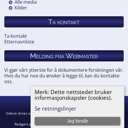
Alle media
Kilder
Ta kontakt
Ta kontakt
Etternavnliste
Melding fra Webmaster
Vi gjør vårt ytterste for å dokumentere forskningen vår.
Hvis du har noe du ønsker å legge til, kan du kontakte
oss.
Merk: Dette nettstedet bruker
informasjonskapsler (cookies).
Hemneslekt
©
2026
Se retningslinjer
Sidene drives av
The Next Generation of Genealogy Sitebuilding
v. 15.0.5,
skrevet av Darrin Lythgoe © 2001-2026.
Jeg forstår
Redigert av
Agnar Merkesnes
. |
Retningslinjer for personvern
.