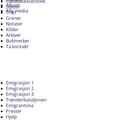
Databasestatistikk
Album
Steder
Alle media
Trær
Grener
Notater
Kilder
Arkiver
Bokmerker
Ta kontakt
Emigrasjon 1
Emigrasjon 2
Emigrasjon 3
Trønderbataljonen
Emigrantvise
Prester
Hjelp