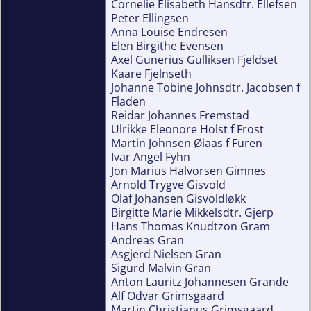
Cornelie Elisabeth Hansdtr. Ellefsen
Peter Ellingsen
Anna Louise Endresen
Elen Birgithe Evensen
Axel Gunerius Gulliksen Fjeldset
Kaare Fjelnseth
Johanne Tobine Johnsdtr. Jacobsen f
Fladen
Reidar Johannes Fremstad
Ulrikke Eleonore Holst f Frost
Martin Johnsen Øiaas f Furen
Ivar Angel Fyhn
Jon Marius Halvorsen Gimnes
Arnold Trygve Gisvold
Olaf Johansen Gisvoldløkk
Birgitte Marie Mikkelsdtr. Gjerp
Hans Thomas Knudtzon Gram
Andreas Gran
Asgjerd Nielsen Gran
Sigurd Malvin Gran
Anton Lauritz Johannesen Grande
Alf Odvar Grimsgaard
Martin Christianus Grimsgaard