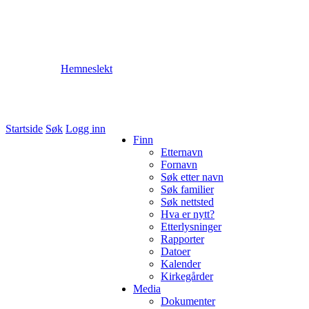
Hemneslekt
Folk med tilknytning til Hemne.
Startside
Søk
Logg inn
Finn
Etternavn
Fornavn
Søk etter navn
Søk familier
Søk nettsted
Hva er nytt?
Etterlysninger
Rapporter
Datoer
Kalender
Kirkegårder
Media
Dokumenter