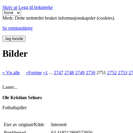
Skriv ut
Legg til bokmerke
Merk: Dette nettstedet bruker informasjonskapsler (cookies).
Se retningslinjer
Jeg forstår
Bilder
» Vis alle
«Forrige
«1
...
2747
2748
2749
2750
2751
2752
2753
2
Laster...
Ole Kristian Selnæs
Fotballspiller
Eier av original/Kilde
Internett
Breddegrad
63.418512868573956