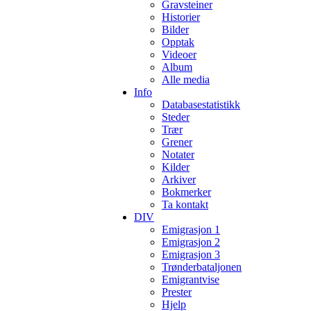
Gravsteiner
Historier
Bilder
Opptak
Videoer
Album
Alle media
Info
Databasestatistikk
Steder
Trær
Grener
Notater
Kilder
Arkiver
Bokmerker
Ta kontakt
DIV
Emigrasjon 1
Emigrasjon 2
Emigrasjon 3
Trønderbataljonen
Emigrantvise
Prester
Hjelp