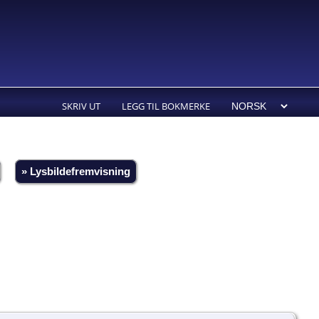
SKRIV UT
LEGG TIL BOKMERKE
» Lysbildefremvisning