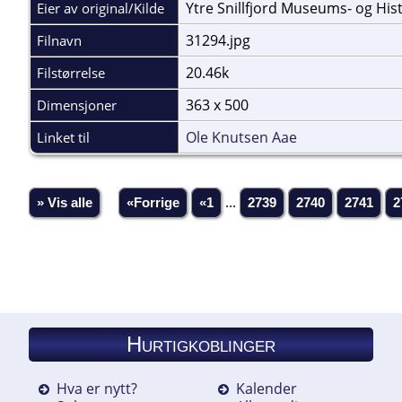
Ytre Snillfjord Museums- og His
Eier av original/Kilde
31294.jpg
Filnavn
20.46k
Filstørrelse
363 x 500
Dimensjoner
Ole Knutsen Aae
Linket til
» Vis alle
«Forrige
«1
...
2739
2740
2741
2
Hurtigkoblinger
Hva er nytt?
Kalender