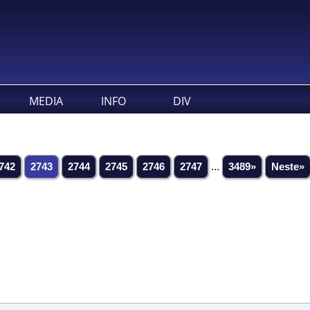
MEDIA
INFO
DIV
742
2743
2744
2745
2746
2747
...
3489»
Neste»