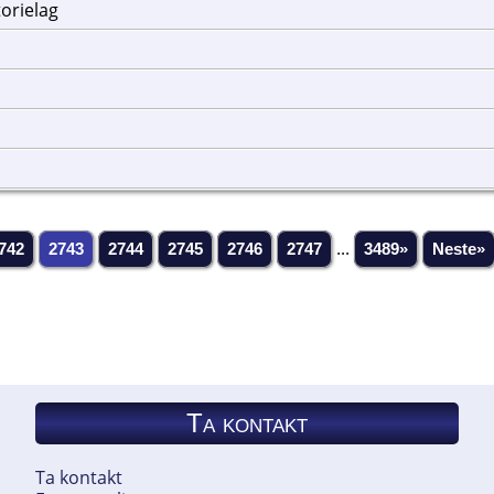
torielag
742
2743
2744
2745
2746
2747
...
3489»
Neste»
Ta kontakt
Ta kontakt