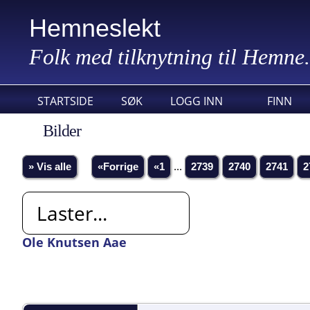
Hemneslekt
Folk med tilknytning til Hemne.
STARTSIDE
SØK
LOGG INN
FINN
Bilder
» Vis alle
«Forrige
«1
...
2739
2740
2741
2
Laster...
Ole Knutsen Aae