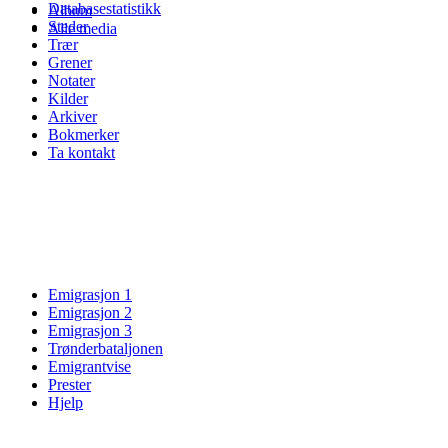
Databasestatistikk
Album
Steder
Alle media
Trær
Grener
Notater
Kilder
Arkiver
Bokmerker
Ta kontakt
Emigrasjon 1
Emigrasjon 2
Emigrasjon 3
Trønderbataljonen
Emigrantvise
Prester
Hjelp