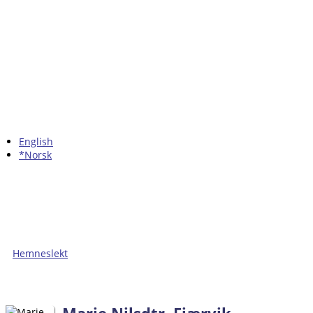
English
*Norsk
Hemneslekt
Folk med tilknytning til Hemne.