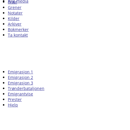
Alle media
Trær
Grener
Notater
Kilder
Arkiver
Bokmerker
Ta kontakt
Emigrasjon 1
Emigrasjon 2
Emigrasjon 3
Trønderbataljonen
Emigrantvise
Prester
Hjelp