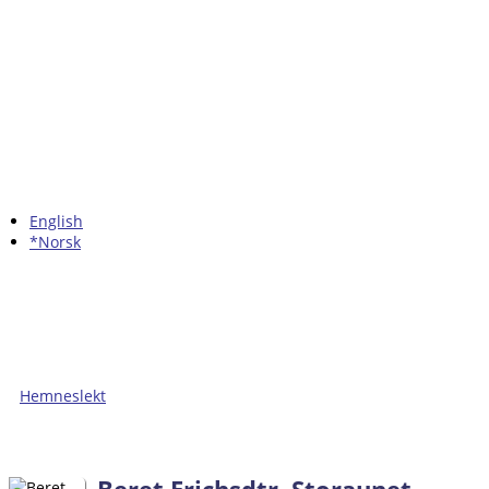
English
*Norsk
Hemneslekt
Folk med tilknytning til Hemne.