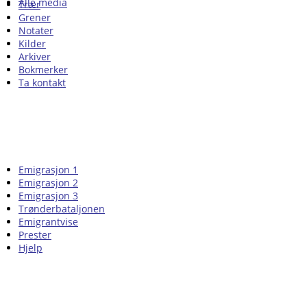
Alle media
Trær
Grener
Notater
Kilder
Arkiver
Bokmerker
Ta kontakt
Emigrasjon 1
Emigrasjon 2
Emigrasjon 3
Trønderbataljonen
Emigrantvise
Prester
Hjelp