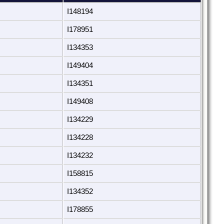
I148194
I178951
I134353
I149404
I134351
I149408
I134229
I134228
I134232
I158815
I134352
I178855