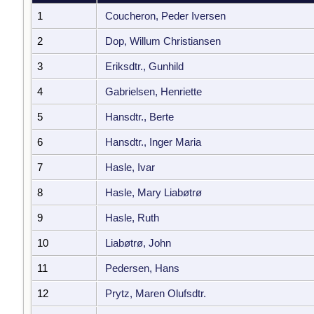
1
Coucheron, Peder Iversen
2
Dop, Willum Christiansen
3
Eriksdtr., Gunhild
4
Gabrielsen, Henriette
5
Hansdtr., Berte
6
Hansdtr., Inger Maria
7
Hasle, Ivar
8
Hasle, Mary Liabøtrø
9
Hasle, Ruth
10
Liabøtrø, John
11
Pedersen, Hans
12
Prytz, Maren Olufsdtr.