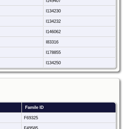
I149407
I134230
I134232
I146062
I83316
I178855
I134250
Famile ID
F69325
F49585