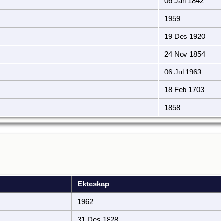
06 Jan 1842
1959
19 Des 1920
24 Nov 1854
06 Jul 1963
18 Feb 1703
1858
Ekteskap
1962
31 Des 1828