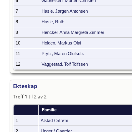
6
Gabrielsen, Morten Christen
7
Hasle, Jørgen Antonsen
8
Hasle, Ruth
9
Henckel, Anna Margreta Zimmer
10
Holden, Markus Olai
11
Prytz, Maren Olufsdtr.
12
Vaggestad, Tolf Tolfssen
Ekteskap
Treff 1 til 2 av 2
Familie
1
Alstad / Strøm
2
Unger / Gaarder