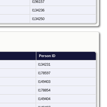
I196157
I134236
I134250
Person ID
I134231
I178597
I149403
I178854
I149404