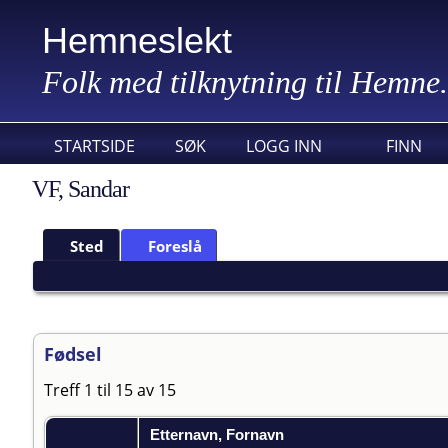
Hemneslekt
Folk med tilknytning til Hemne.
STARTSIDE
SØK
LOGG INN
FINN
VF, Sandar
Sted
Foreslå
Fødsel
Treff 1 til 15 av 15
Etternavn, Fornavn