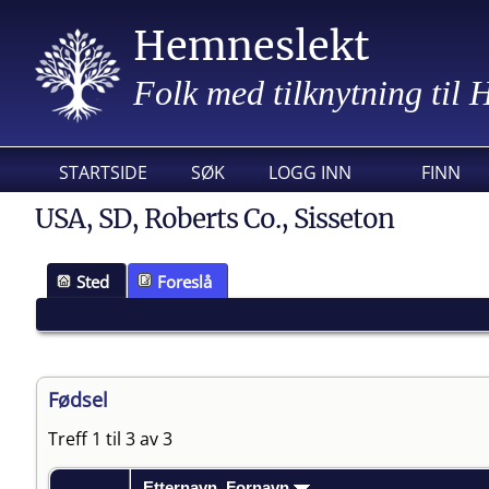
Hemneslekt
Folk med tilknytning til
STARTSIDE
SØK
LOGG INN
FINN
USA, SD, Roberts Co., Sisseton
Sted
Foreslå
Fødsel
Treff 1 til 3 av 3
Etternavn, Fornavn