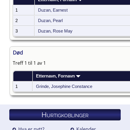
1
Duzan, Earnest
2
Duzan, Pearl
3
Duzan, Rose May
Død
Treff 1 til 1 av 1
Etternavn, Fornavn
1
Grinde, Josephine Constance
Hurtigkoblinger
Hva er nytt?
Kalender