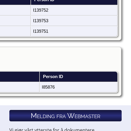
I139752
I139753
I139751
Person ID
I85876
Melding fra Webmaster
Vi gjør vårt ytterste for å dokumentere