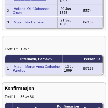
1897
Helland, Oluf Johannes
20 Jan
2
I5574
Olsen
1898
21 Sep
3
Mjøen, Ida Hansine
I57139
1875
Treff 1 til 1 av 1
Etternavn, Fornavn
Person ID
Mjøen, Maren Anna Catharine
13 Jun
1
I57137
Parelius
1869
Konfirmasjon
Treff 1 til 36 av 36
Konfirmasjon