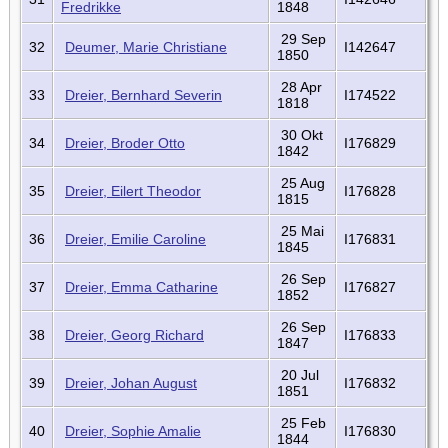
Fredrikke
1848
29 Sep
32
Deumer, Marie Christiane
I142647
1850
28 Apr
33
Dreier, Bernhard Severin
I174522
1818
30 Okt
34
Dreier, Broder Otto
I176829
1842
25 Aug
35
Dreier, Eilert Theodor
I176828
1815
25 Mai
36
Dreier, Emilie Caroline
I176831
1845
26 Sep
37
Dreier, Emma Catharine
I176827
1852
26 Sep
38
Dreier, Georg Richard
I176833
1847
20 Jul
39
Dreier, Johan August
I176832
1851
25 Feb
40
Dreier, Sophie Amalie
I176830
1844