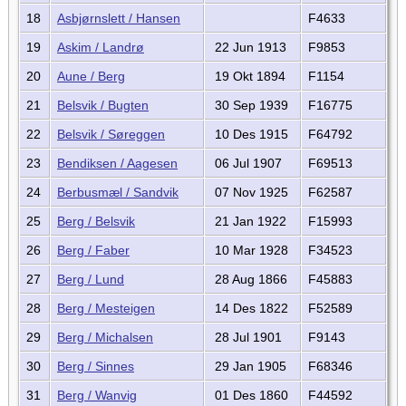
18
Asbjørnslett / Hansen
F4633
19
Askim / Landrø
22 Jun 1913
F9853
20
Aune / Berg
19 Okt 1894
F1154
21
Belsvik / Bugten
30 Sep 1939
F16775
22
Belsvik / Søreggen
10 Des 1915
F64792
23
Bendiksen / Aagesen
06 Jul 1907
F69513
24
Berbusmæl / Sandvik
07 Nov 1925
F62587
25
Berg / Belsvik
21 Jan 1922
F15993
26
Berg / Faber
10 Mar 1928
F34523
27
Berg / Lund
28 Aug 1866
F45883
28
Berg / Mesteigen
14 Des 1822
F52589
29
Berg / Michalsen
28 Jul 1901
F9143
30
Berg / Sinnes
29 Jan 1905
F68346
31
Berg / Wanvig
01 Des 1860
F44592