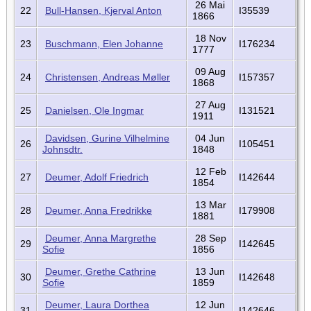
26 Mai
22
Bull-Hansen, Kjerval Anton
I35539
1866
18 Nov
23
Buschmann, Elen Johanne
I176234
1777
09 Aug
24
Christensen, Andreas Møller
I157357
1868
27 Aug
25
Danielsen, Ole Ingmar
I131521
1911
Davidsen, Gurine Vilhelmine
04 Jun
26
I105451
Johnsdtr.
1848
12 Feb
27
Deumer, Adolf Friedrich
I142644
1854
13 Mar
28
Deumer, Anna Fredrikke
I179908
1881
Deumer, Anna Margrethe
28 Sep
29
I142645
Sofie
1856
Deumer, Grethe Cathrine
13 Jun
30
I142648
Sofie
1859
Deumer, Laura Dorthea
12 Jun
31
I142646