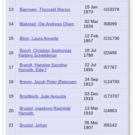
19 Jan
13
Bjørnsen, Thorvald Marius
I153378
1873
02 Mar
14
Blakstad, Ole Andreas Olsen
I58099
1834
12 Feb
15
Blom, Laura Annette
I131730
1857
Borch, Christian Sophonias
18 Jul
16
I23495
Kiøbing Schielderup
1788
Brandt, Hansine Karoline
22 Jul
17
I57767
Hansdtr. Eide f
1855
24 Sep
18
Brevig, Jacob Peter Østensen
I124793
1813
03 Des
19
Brodtkorb, Julie Augusta
I173707
1910
Brustol, Ingeborg Ragnhild
13 Mar
20
I14863
Hansdtr.
1910
05 Mai
21
Brustol, Johan
I56142
1907