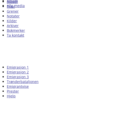
Album
Steder
Alle media
Trær
Grener
Notater
Kilder
Arkiver
Bokmerker
Ta kontakt
Emigrasjon 1
Emigrasjon 2
Emigrasjon 3
Trønderbataljonen
Emigrantvise
Prester
Hjelp