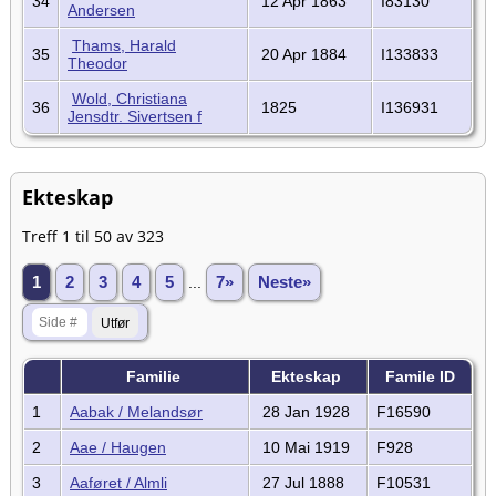
34
12 Apr 1863
I83130
Andersen
Thams, Harald
35
20 Apr 1884
I133833
Theodor
Wold, Christiana
36
1825
I136931
Jensdtr. Sivertsen f
Ekteskap
Treff 1 til 50 av 323
1
2
3
4
5
...
7»
Neste»
Familie
Ekteskap
Famile ID
1
Aabak / Melandsør
28 Jan 1928
F16590
2
Aae / Haugen
10 Mai 1919
F928
3
Aaføret / Almli
27 Jul 1888
F10531