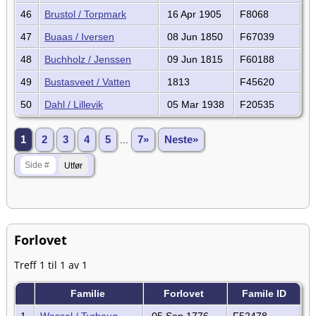
46
Brustol / Torpmark
16 Apr 1905
F8068
47
Buaas / Iversen
08 Jun 1850
F67039
48
Buchholz / Jenssen
09 Jun 1815
F60188
49
Bustasveet / Vatten
1813
F45620
50
Dahl / Lillevik
05 Mar 1938
F20535
1
2
3
4
5
...
7»
Neste»
Forlovet
Treff 1 til 1 av 1
Familie
Forlovet
Famile ID
1
Wessel / Tyrhaug
05 Sep 1776
F52478