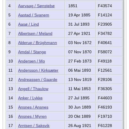
4
Aarvaag / Sønstebø
1851
F43574
5
Aastad / Svanem
19 Apr 1885
F14124
6
Aasø / Lind
31 Jul 1893
F23905
7
Albertsen / Meland
27 Apr 1921
F34782
8
Alderup / Brüghmann
03 Nov 1672
F40641
9
Amdal / Stange
07 Nov 1870
F58072
10
Andersen / Mo
27 Feb 1873
F49118
11
Andersson / Kirksæter
06 Mai 1893
F12561
12
Andreassen / Gaarde
13 Nov 1819
F28106
13
Angell / Thaulow
11 Mai 1853
F36305
14
Anker / Lykke
27 Jul 1895
F44603
15
Ansnes / Ansnes
30 Jun 1889
F46193
16
Ansnes / Myren
20 Okt 1889
F19710
17
Arntsen / Saksvik
26 Aug 1921
F61228