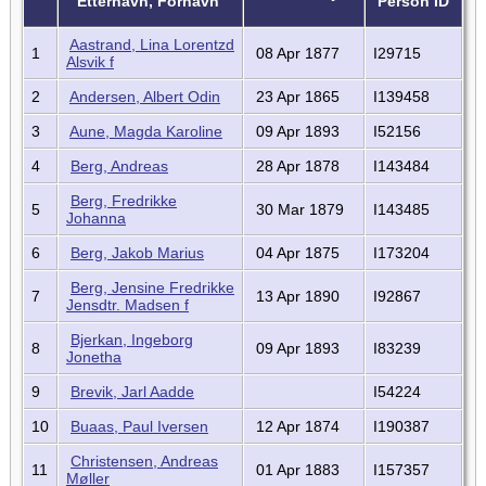
Etternavn, Fornavn
Person ID
Aastrand, Lina Lorentzd
1
08 Apr 1877
I29715
Alsvik f
2
Andersen, Albert Odin
23 Apr 1865
I139458
3
Aune, Magda Karoline
09 Apr 1893
I52156
4
Berg, Andreas
28 Apr 1878
I143484
Berg, Fredrikke
5
30 Mar 1879
I143485
Johanna
6
Berg, Jakob Marius
04 Apr 1875
I173204
Berg, Jensine Fredrikke
7
13 Apr 1890
I92867
Jensdtr. Madsen f
Bjerkan, Ingeborg
8
09 Apr 1893
I83239
Jonetha
9
Brevik, Jarl Aadde
I54224
10
Buaas, Paul Iversen
12 Apr 1874
I190387
Christensen, Andreas
11
01 Apr 1883
I157357
Møller