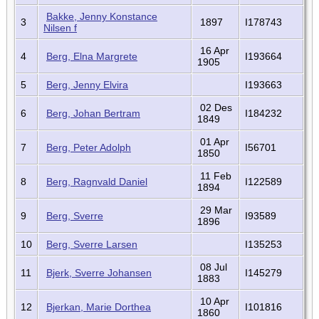
Bakke, Jenny Konstance
3
1897
I178743
Nilsen f
16 Apr
4
Berg, Elna Margrete
I193664
1905
5
Berg, Jenny Elvira
I193663
02 Des
6
Berg, Johan Bertram
I184232
1849
01 Apr
7
Berg, Peter Adolph
I56701
1850
11 Feb
8
Berg, Ragnvald Daniel
I122589
1894
29 Mar
9
Berg, Sverre
I93589
1896
10
Berg, Sverre Larsen
I135253
08 Jul
11
Bjerk, Sverre Johansen
I145279
1883
10 Apr
12
Bjerkan, Marie Dorthea
I101816
1860