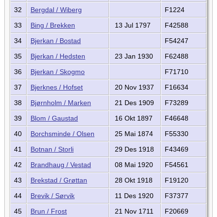
32
Bergdal / Wiberg
F1224
33
Bing / Brekken
13 Jul 1797
F42588
34
Bjerkan / Bostad
F54247
35
Bjerkan / Hedsten
23 Jan 1930
F62488
36
Bjerkan / Skogmo
F71710
37
Bjerknes / Hofset
20 Nov 1937
F16634
38
Bjørnholm / Marken
21 Des 1909
F73289
39
Blom / Gaustad
16 Okt 1897
F46648
40
Borchsminde / Olsen
25 Mai 1874
F55330
41
Botnan / Storli
29 Des 1918
F43469
42
Brandhaug / Vestad
08 Mai 1920
F54561
43
Brekstad / Grøttan
28 Okt 1918
F19120
44
Brevik / Sørvik
11 Des 1920
F37377
45
Brun / Frost
21 Nov 1711
F20669