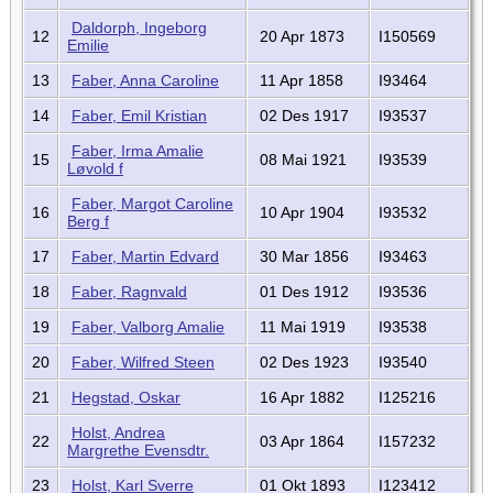
Daldorph, Ingeborg
12
20 Apr 1873
I150569
Emilie
13
Faber, Anna Caroline
11 Apr 1858
I93464
14
Faber, Emil Kristian
02 Des 1917
I93537
Faber, Irma Amalie
15
08 Mai 1921
I93539
Løvold f
Faber, Margot Caroline
16
10 Apr 1904
I93532
Berg f
17
Faber, Martin Edvard
30 Mar 1856
I93463
18
Faber, Ragnvald
01 Des 1912
I93536
19
Faber, Valborg Amalie
11 Mai 1919
I93538
20
Faber, Wilfred Steen
02 Des 1923
I93540
21
Hegstad, Oskar
16 Apr 1882
I125216
Holst, Andrea
22
03 Apr 1864
I157232
Margrethe Evensdtr.
23
Holst, Karl Sverre
01 Okt 1893
I123412