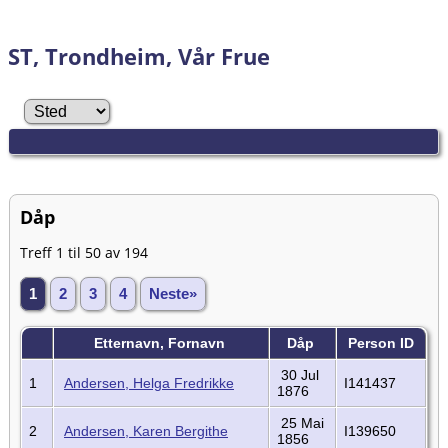
Hemne.
ST, Trondheim, Vår Frue
Dåp
Treff 1 til 50 av 194
1
2
3
4
Neste»
Etternavn, Fornavn
Dåp
Person ID
30 Jul
1
Andersen, Helga Fredrikke
I141437
1876
25 Mai
2
Andersen, Karen Bergithe
I139650
1856