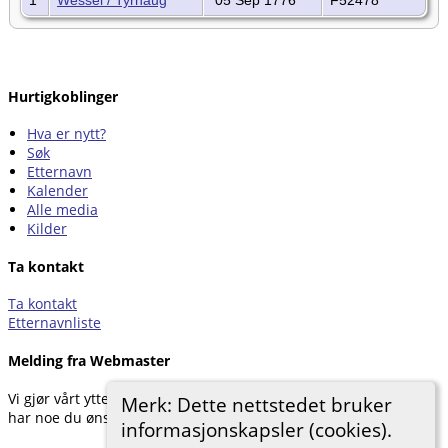
Hurtigkoblinger
Hva er nytt?
Søk
Etternavn
Kalender
Alle media
Kilder
Ta kontakt
Ta kontakt
Etternavnliste
Melding fra Webmaster
Vi gjør vårt ytterste for å dokumentere forskningen vår. Hvis du
Merk: Dette nettstedet bruker
har noe du ønsker å legge til, kan du kontakte oss.
informasjonskapsler (cookies).