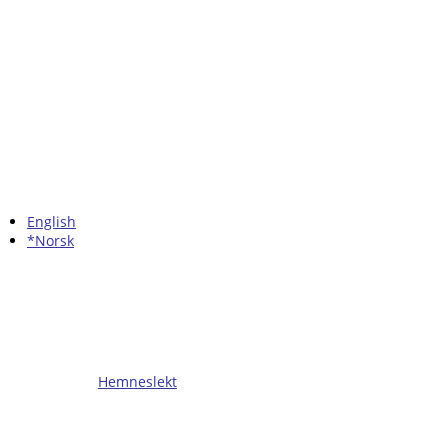
English
*Norsk
Hemneslekt
Folk med tilknytning til