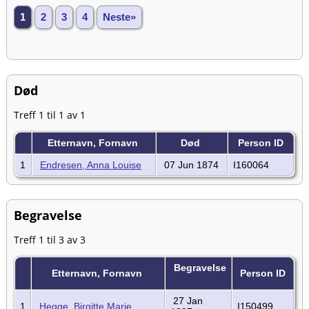
1
2
3
4
Neste»
Død
Treff 1 til 1 av 1
Etternavn, Fornavn
Død
Person ID
1
Endresen, Anna Louise
07 Jun 1874
I160064
Begravelse
Treff 1 til 3 av 3
Begravelse
Etternavn, Fornavn
Person ID
27 Jan
1
Hegge, Birgitte Marie
I150499