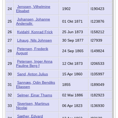
Jenssen, Vilhelmine
24
1902
I190423
Elisabet
Johansen, Johanne
25
01 Okt 1871
I123876
Andersdtr.
26
Kvidahl, Konrad Frick
25 Jun 1873
I158212
27
Lihaug, Nils Johnsen
30 Sep 1877
I27939
Petersen, Frederik
28
24 Sep 1865
I149824
August
Petersen, Inger Anna
29
12 Okt 1873
I206533
Pauline Berg f
30
Sand, Anton Julius
15 Apr 1860
I105997
Sannæs, Odin Bendiks
31
1855
I189049
Eliassen
32
Selmer, Einar Thams
02 Mai 1886
I182923
Sivertsen, Martinus
33
06 Apr 1823
I136930
Nicolai
Sæther, Edvard