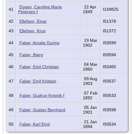
Eggen, Caroline Marie
22 Apr
41
I149825
Petersen f
1849
42
Ellefsen, Einar
I51378
43
Ellefsen, Knut
I51372
19 Mai
44
Faber, Amalie Gurine
I93599
1902
45
Faber, Bjørg
I93594
04 Mar
46
Faber, Emil Christian
I93465
1860
09 Aug
47
Faber, Emil Kristian
I93537
1903
07 Feb
48
Faber, Gudrun Kristvik f
I93533
1892
05 Jan
49
Faber, Gustav Bernhard
I93598
1901
21 Jan
50
Faber, Karl Emil
I93534
1894