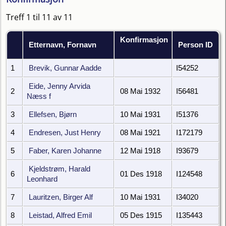
Treff 1 til 11 av 11
Konfirmasjon
Etternavn, Fornavn
Person ID
1
Brevik, Gunnar Aadde
I54252
Eide, Jenny Arvida
2
08 Mai 1932
I56481
Næss f
3
Ellefsen, Bjørn
10 Mai 1931
I51376
4
Endresen, Just Henry
08 Mai 1921
I172179
5
Faber, Karen Johanne
12 Mai 1918
I93679
Kjeldstrøm, Harald
6
01 Des 1918
I124548
Leonhard
7
Lauritzen, Birger Alf
10 Mai 1931
I34020
8
Leistad, Alfred Emil
05 Des 1915
I135443