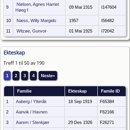
Nielsen, Agnes Harriet
9
09 Mai 1915
I147604
Høeg f
10
Næss, Willy Margido
1957
I56482
11
Witzøe, Gunvor
01 Mai 1925
I72042
Ekteskap
Treff 1 til 50 av 190
1
2
3
4
Neste»
Familie
Ekteskap
Famile ID
1
Aaberg / Ytteråk
18 Sep 1919
F65384
2
Aanvik / Havnen
F62166
3
Aarem / Stenkjær
29 Des 1926
F26271