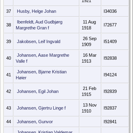
1921
37
Husby, Helge Johan
I34036
Ibenfeldt, Aud Gudbjørg
11 Aug
38
I72677
Margrethe Gran f
1918
26 Sep
39
Jakobsen, Leif Ingvald
I51409
1909
Johansen, Aase Margrethe
16 Mar
40
I92838
Valle f
1913
Johansen, Bjarne Kristian
41
I94124
Høier
21 Feb
42
Johansen, Egil Johan
I92839
1915
13 Nov
43
Johansen, Gjertru Linge f
I92837
1910
44
Johansen, Gunvor
I92841
Johansen, Kristian Valdemar