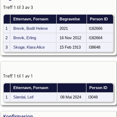
Treff 1 til 3 av 3
Etternavn, Fornavn
Begravelse
Person ID
1
Brevik, Bodil Helene
2021
I182666
2
Brevik, Erling
16 Nov 2012
I182664
3
Skogø, Klara Alice
15 Feb 1913
I38648
Treff 1 til 1 av 1
Etternavn, Fornavn
Person ID
1
Slørdal, Leif
08 Mai 2024
I3048
Konfirmasjon