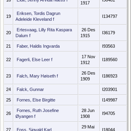
1917
Eriksen, Tordis Dagrun
19
I134797
Adeleide Kleveland f
Ertesvaag, Lilly Rita Kaspara
26 Des
20
I36179
Dalum f
1915
21
Faber, Haldis Ingvarda
I93563
17 Nov
22
Fagerli, Else Leer f
I189560
1912
26 Des
23
Falch, Mary Høiseth f
I186923
1909
24
Falck, Gunnar
I203901
25
Fornes, Else Birgitte
I149987
Fornes, Ruth Josefine
28 Jun
26
I94705
Øyangen f
1908
29 Mai
27
Foss, Sigvald Karl
I18044