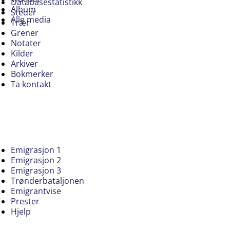
Databasestatistikk
Album
Steder
Alle media
Trær
Grener
Notater
Kilder
Arkiver
Bokmerker
Ta kontakt
Emigrasjon 1
Emigrasjon 2
Emigrasjon 3
Trønderbataljonen
Emigrantvise
Prester
Hjelp