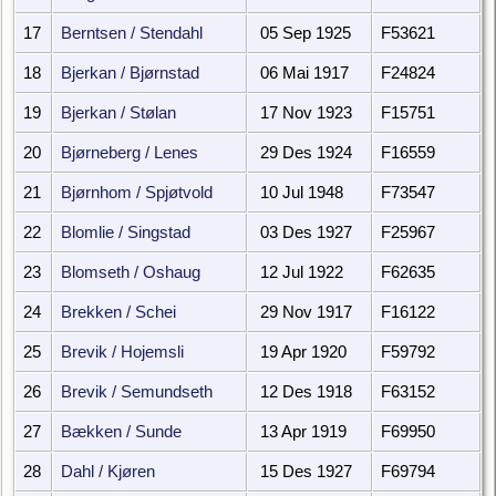
17
Berntsen / Stendahl
05 Sep 1925
F53621
18
Bjerkan / Bjørnstad
06 Mai 1917
F24824
19
Bjerkan / Stølan
17 Nov 1923
F15751
20
Bjørneberg / Lenes
29 Des 1924
F16559
21
Bjørnhom / Spjøtvold
10 Jul 1948
F73547
22
Blomlie / Singstad
03 Des 1927
F25967
23
Blomseth / Oshaug
12 Jul 1922
F62635
24
Brekken / Schei
29 Nov 1917
F16122
25
Brevik / Hojemsli
19 Apr 1920
F59792
26
Brevik / Semundseth
12 Des 1918
F63152
27
Bækken / Sunde
13 Apr 1919
F69950
28
Dahl / Kjøren
15 Des 1927
F69794