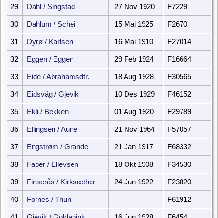
29
Dahl / Singstad
27 Nov 1920
F7229
30
Dahlum / Schei
15 Mai 1925
F2670
31
Dyrø / Karlsen
16 Mai 1910
F27014
32
Eggen / Eggen
29 Feb 1924
F16664
33
Eide / Abrahamsdtr.
18 Aug 1928
F30565
34
Eidsvåg / Gjevik
10 Des 1929
F46152
35
Ekli / Bekken
01 Aug 1920
F29789
36
Ellingsen / Aune
21 Nov 1964
F57057
37
Engstrøm / Grande
21 Jan 1917
F68332
38
Faber / Ellevsen
18 Okt 1908
F34530
39
Finserås / Kirksæther
24 Jun 1922
F23820
40
Fornes / Thun
F61912
41
Gjevik / Goldapink
16 Jun 1928
F6454