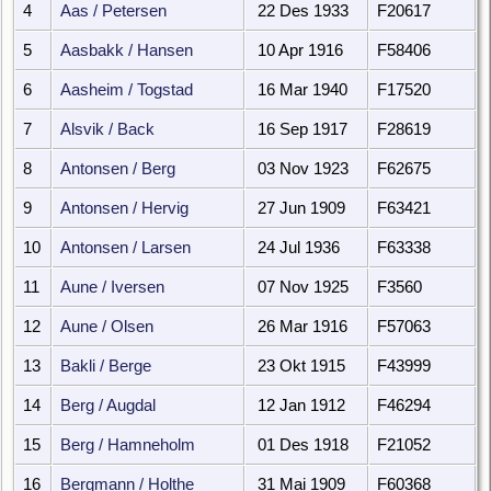
4
Aas / Petersen
22 Des 1933
F20617
5
Aasbakk / Hansen
10 Apr 1916
F58406
6
Aasheim / Togstad
16 Mar 1940
F17520
7
Alsvik / Back
16 Sep 1917
F28619
8
Antonsen / Berg
03 Nov 1923
F62675
9
Antonsen / Hervig
27 Jun 1909
F63421
10
Antonsen / Larsen
24 Jul 1936
F63338
11
Aune / Iversen
07 Nov 1925
F3560
12
Aune / Olsen
26 Mar 1916
F57063
13
Bakli / Berge
23 Okt 1915
F43999
14
Berg / Augdal
12 Jan 1912
F46294
15
Berg / Hamneholm
01 Des 1918
F21052
16
Bergmann / Holthe
31 Mai 1909
F60368