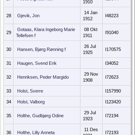
1910
14 Jan
28
Gjevik, Jon
I48223
1912
Gotaas, Klara Ingeborg Marie
08 Okt
29
I91040
Tellefsen f
1911
26 Jul
30
Hansen, Bjørg Rønning f
I170575
1925
31
Haugen, Svend Erik
I34052
29 Nov
32
Henriksen, Peder Margido
I72623
1908
33
Holst, Sverre
I157990
34
Holst, Valborg
I123420
29 Jul
35
Holthe, Gudbjørg Odine
I72194
1923
11 Des
36
Holthe, Lilly Anneta
I72193