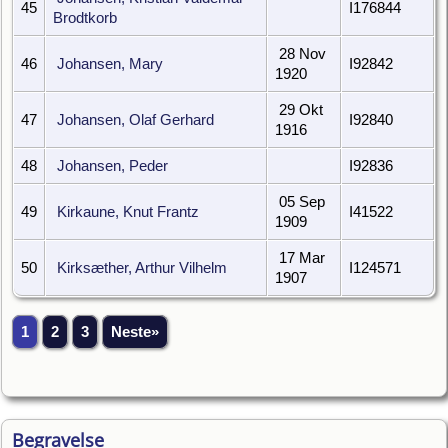
45
I176844
Brodtkorb
28 Nov
46
Johansen, Mary
I92842
1920
29 Okt
47
Johansen, Olaf Gerhard
I92840
1916
48
Johansen, Peder
I92836
05 Sep
49
Kirkaune, Knut Frantz
I41522
1909
17 Mar
50
Kirksæther, Arthur Vilhelm
I124571
1907
1
2
3
Neste»
Begravelse