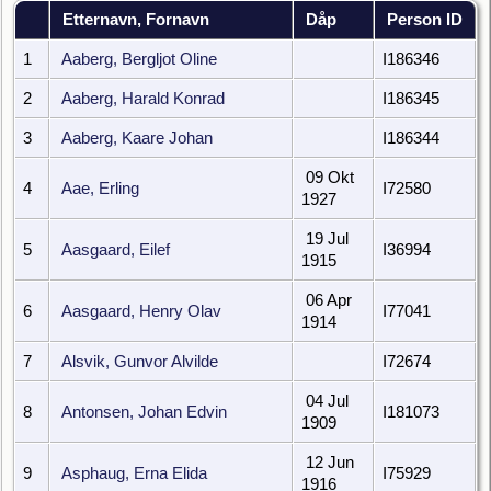
Etternavn, Fornavn
Dåp
Person ID
1
Aaberg, Bergljot Oline
I186346
2
Aaberg, Harald Konrad
I186345
3
Aaberg, Kaare Johan
I186344
09 Okt
4
Aae, Erling
I72580
1927
19 Jul
5
Aasgaard, Eilef
I36994
1915
06 Apr
6
Aasgaard, Henry Olav
I77041
1914
7
Alsvik, Gunvor Alvilde
I72674
04 Jul
8
Antonsen, Johan Edvin
I181073
1909
12 Jun
9
Asphaug, Erna Elida
I75929
1916