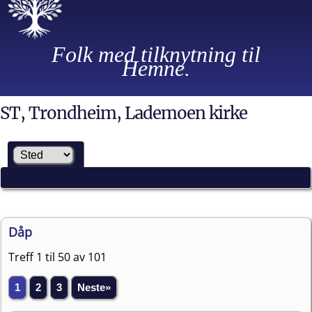
Folk med tilknytning til
Hemne.
ST, Trondheim, Lademoen kirke
Dåp
Treff 1 til 50 av 101
1
2
3
Neste»