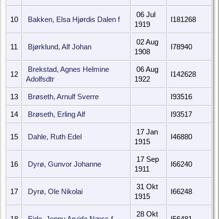
06 Jul
10
Bakken, Elsa Hjørdis Dalen f
I181268
1919
02 Aug
11
Bjørklund, Alf Johan
I78940
1908
Brekstad, Agnes Helmine
06 Aug
12
I142628
Adolfsdtr
1922
13
Brøseth, Arnulf Sverre
I93516
14
Brøseth, Erling Alf
I93517
17 Jan
15
Dahle, Ruth Edel
I46880
1915
17 Sep
16
Dyrø, Gunvor Johanne
I66240
1911
31 Okt
17
Dyrø, Ole Nikolai
I66248
1915
28 Okt
18
Eide, Jenny Arvida Næss f
I56481