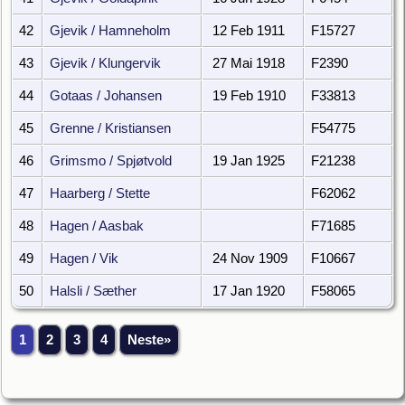
42
Gjevik / Hamneholm
12 Feb 1911
F15727
43
Gjevik / Klungervik
27 Mai 1918
F2390
44
Gotaas / Johansen
19 Feb 1910
F33813
45
Grenne / Kristiansen
F54775
46
Grimsmo / Spjøtvold
19 Jan 1925
F21238
47
Haarberg / Stette
F62062
48
Hagen / Aasbak
F71685
49
Hagen / Vik
24 Nov 1909
F10667
50
Halsli / Sæther
17 Jan 1920
F58065
1
2
3
4
Neste»