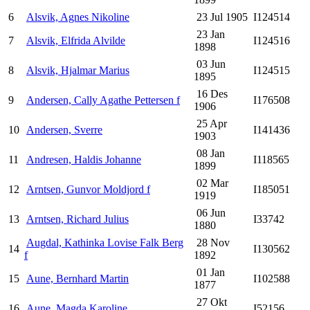
6
Alsvik, Agnes Nikoline
23 Jul 1905
I124514
23 Jan
7
Alsvik, Elfrida Alvilde
I124516
1898
03 Jun
8
Alsvik, Hjalmar Marius
I124515
1895
16 Des
9
Andersen, Cally Agathe Pettersen f
I176508
1906
25 Apr
10
Andersen, Sverre
I141436
1903
08 Jan
11
Andresen, Haldis Johanne
I118565
1899
02 Mar
12
Arntsen, Gunvor Moldjord f
I185051
1919
06 Jun
13
Arntsen, Richard Julius
I33742
1880
Augdal, Kathinka Lovise Falk Berg
28 Nov
14
I130562
f
1892
01 Jan
15
Aune, Bernhard Martin
I102588
1877
27 Okt
16
Aune, Magda Karoline
I52156