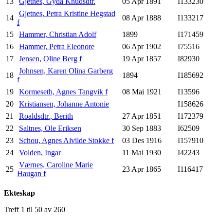
13
Gjetnes, Gyda Knudsdtr.
05 Apr 1891
I133230
Gjetnes, Petra Kristine Hegstad
14
08 Apr 1888
I133217
f
15
Hammer, Christian Adolf
1899
I171459
16
Hammer, Petra Eleonore
06 Apr 1902
I75516
17
Jensen, Oline Berg f
19 Apr 1857
I82930
Johnsen, Karen Olina Garberg
18
1894
I185692
f
19
Kormeseth, Agnes Tangvik f
08 Mai 1921
I13596
20
Kristiansen, Johanne Antonie
I158626
21
Roaldsdtr., Berith
27 Apr 1851
I172379
22
Saltnes, Ole Eriksen
30 Sep 1883
I62509
23
Schou, Agnes Alvilde Stokke f
03 Des 1916
I157910
24
Volden, Ingar
11 Mai 1930
I42243
Værnes, Caroline Marie
25
23 Apr 1865
I116417
Haugan f
Ekteskap
Treff 1 til 50 av 260