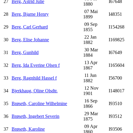
27
Berg, Astrid Julie
I67648
1880
07 Mai
28
Berg, Bjarne Henry
I48351
1899
09 Sep
29
Berg, Carl Gerhard
I154268
1855
22 Jan
30
Berg, Elise Johanne
I169825
1882
30 Mar
31
Berg, Gunhild
I67649
1884
13 Apr
32
Berg, Ida Everine Olsen f
I165604
1867
11 Jun
33
Berg, Ragnhild Hassel f
I56700
1882
12 Nov
34
Bjerkhaug, Oline Olsdtr.
I148017
1901
16 Sep
35
Brøseth, Caroline Wilhelmine
I93510
1866
29 Mar
36
Brøseth, Ingebert Severin
I93512
1875
09 Apr
37
Brøseth, Karoline
I93506
1860