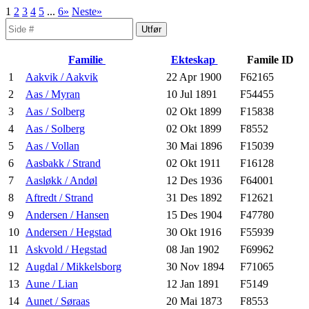
1
2
3
4
5
...
6»
Neste»
Familie
Ekteskap
Famile ID
1
Aakvik / Aakvik
22 Apr 1900
F62165
2
Aas / Myran
10 Jul 1891
F54455
3
Aas / Solberg
02 Okt 1899
F15838
4
Aas / Solberg
02 Okt 1899
F8552
5
Aas / Vollan
30 Mai 1896
F15039
6
Aasbakk / Strand
02 Okt 1911
F16128
7
Aasløkk / Andøl
12 Des 1936
F64001
8
Aftredt / Strand
31 Des 1892
F12621
9
Andersen / Hansen
15 Des 1904
F47780
10
Andersen / Hegstad
30 Okt 1916
F55939
11
Askvold / Hegstad
08 Jan 1902
F69962
12
Augdal / Mikkelsborg
30 Nov 1894
F71065
13
Aune / Lian
12 Jan 1891
F5149
14
Aunet / Søraas
20 Mai 1873
F8553