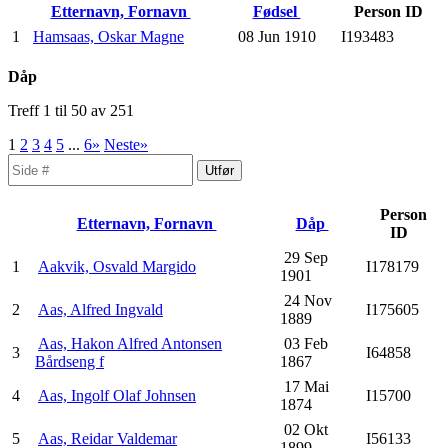
Etternavn, Fornavn
Fødsel
Person ID
1
Hamsaas, Oskar Magne
08 Jun 1910
I193483
Dåp
Treff 1 til 50 av 251
1
2
3
4
5
...
6»
Neste»
Person
Etternavn, Fornavn
Dåp
ID
29 Sep
1
Aakvik, Osvald Margido
I178179
1901
24 Nov
2
Aas, Alfred Ingvald
I175605
1889
Aas, Hakon Alfred Antonsen
03 Feb
3
I64858
Bårdseng f
1867
17 Mai
4
Aas, Ingolf Olaf Johnsen
I15700
1874
02 Okt
5
Aas, Reidar Valdemar
I56133
1899