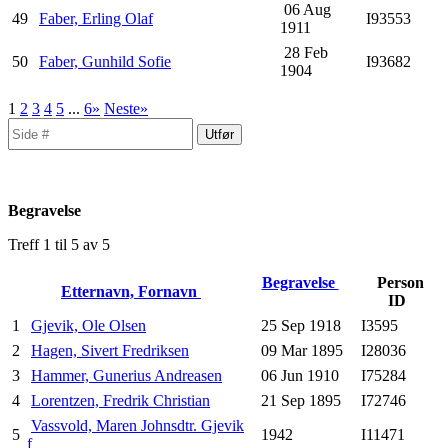
06 Aug
49
Faber, Erling Olaf
I93553
1911
28 Feb
50
Faber, Gunhild Sofie
I93682
1904
1
2
3
4
5
...
6»
Neste»
Begravelse
Treff 1 til 5 av 5
Begravelse
Person
Etternavn, Fornavn
ID
1
Gjevik, Ole Olsen
25 Sep 1918
I3595
2
Hagen, Sivert Fredriksen
09 Mar 1895
I28036
3
Hammer, Gunerius Andreasen
06 Jun 1910
I75284
4
Lorentzen, Fredrik Christian
21 Sep 1895
I72746
Vassvold, Maren Johnsdtr. Gjevik
5
1942
I11471
f