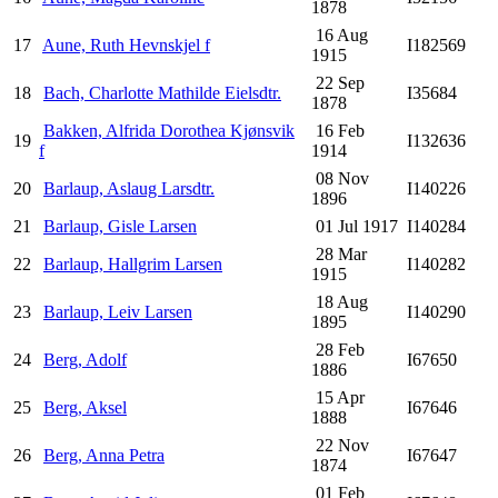
1878
16 Aug
17
Aune, Ruth Hevnskjel f
I182569
1915
22 Sep
18
Bach, Charlotte Mathilde Eielsdtr.
I35684
1878
Bakken, Alfrida Dorothea Kjønsvik
16 Feb
19
I132636
f
1914
08 Nov
20
Barlaup, Aslaug Larsdtr.
I140226
1896
21
Barlaup, Gisle Larsen
01 Jul 1917
I140284
28 Mar
22
Barlaup, Hallgrim Larsen
I140282
1915
18 Aug
23
Barlaup, Leiv Larsen
I140290
1895
28 Feb
24
Berg, Adolf
I67650
1886
15 Apr
25
Berg, Aksel
I67646
1888
22 Nov
26
Berg, Anna Petra
I67647
1874
01 Feb