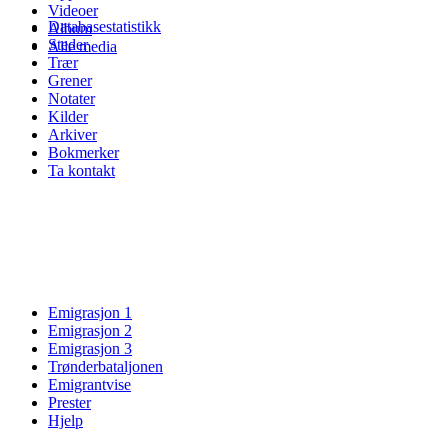
Videoer
Databasestatistikk
Album
Steder
Alle media
Trær
Grener
Notater
Kilder
Arkiver
Bokmerker
Ta kontakt
Emigrasjon 1
Emigrasjon 2
Emigrasjon 3
Trønderbataljonen
Emigrantvise
Prester
Hjelp