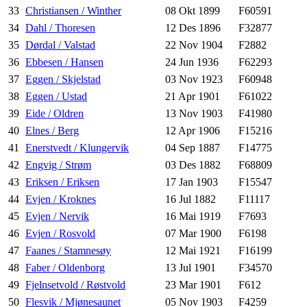
33
Christiansen / Winther
08 Okt 1899
F60591
34
Dahl / Thoresen
12 Des 1896
F32877
35
Dørdal / Valstad
22 Nov 1904
F2882
36
Ebbesen / Hansen
24 Jun 1936
F62293
37
Eggen / Skjelstad
03 Nov 1923
F60948
38
Eggen / Ustad
21 Apr 1901
F61022
39
Eide / Oldren
13 Nov 1903
F41980
40
Elnes / Berg
12 Apr 1906
F15216
41
Enerstvedt / Klungervik
04 Sep 1887
F14775
42
Engvig / Strøm
03 Des 1882
F68809
43
Eriksen / Eriksen
17 Jan 1903
F15547
44
Evjen / Kroknes
16 Jul 1882
F11117
45
Evjen / Nervik
16 Mai 1919
F7693
46
Evjen / Rosvold
07 Mar 1900
F6198
47
Faanes / Stamnesøy
12 Mai 1921
F16199
48
Faber / Oldenborg
13 Jul 1901
F34570
49
Fjelnsetvold / Røstvold
23 Mar 1901
F612
50
Flesvik / Mjønesaunet
05 Nov 1903
F4259