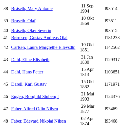
11 Sep
38
Brøseth, Mary Antonie
I93514
1904
10 Okt
39
Brøseth, Olaf
I93511
1869
40
Brøseth, Olav Severin
I93515
41
Børresen, Gustav Andreas Olai
I181233
19 Okt
42
Carlsen, Laura Margrethe Ellevsdtr.
I142562
1851
31 Jan
43
Dahl, Eline Elisabeth
I129317
1830
15 Apr
44
Dahl, Hans Petter
I103651
1813
15 Okt
45
Darell, Karl Gustav
I171971
1882
21 Mai
46
Eggen, Borghild Stuberg f
I124376
1903
29 Mar
47
Faber, Alfred Odin Nilsen
I93469
1877
02 Apr
48
Faber, Edevard Nikolai Nilsen
I93468
1874