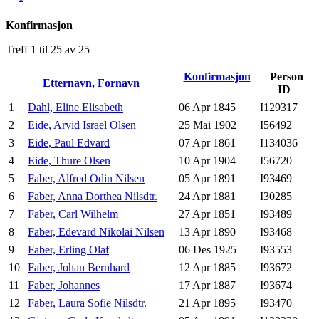
Konfirmasjon
Treff 1 til 25 av 25
Konfirmasjon
Person
Etternavn, Fornavn
ID
1
Dahl, Eline Elisabeth
06 Apr 1845
I129317
2
Eide, Arvid Israel Olsen
25 Mai 1902
I56492
3
Eide, Paul Edvard
07 Apr 1861
I134036
4
Eide, Thure Olsen
10 Apr 1904
I56720
5
Faber, Alfred Odin Nilsen
05 Apr 1891
I93469
6
Faber, Anna Dorthea Nilsdtr.
24 Apr 1881
I30285
7
Faber, Carl Wilhelm
27 Apr 1851
I93489
8
Faber, Edevard Nikolai Nilsen
13 Apr 1890
I93468
9
Faber, Erling Olaf
06 Des 1925
I93553
10
Faber, Johan Bernhard
12 Apr 1885
I93672
11
Faber, Johannes
17 Apr 1887
I93674
12
Faber, Laura Sofie Nilsdtr.
21 Apr 1895
I93470