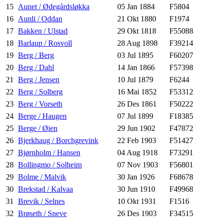
15
Aunet / Ødegårdsløkka
05 Jan 1884
F5804
16
Aunli / Oddan
21 Okt 1880
F1974
17
Bakken / Ulstad
29 Okt 1818
F55088
18
Barlaup / Rosvoll
28 Aug 1898
F39214
19
Berg / Berg
03 Jul 1895
F60207
20
Berg / Dahl
14 Jan 1866
F57398
21
Berg / Jensen
10 Jul 1879
F6244
22
Berg / Solberg
16 Mai 1852
F53312
23
Berg / Vorseth
26 Des 1861
F50222
24
Berge / Haugen
07 Jul 1899
F18385
25
Berge / Øien
29 Jun 1902
F47872
26
Bjerkhaug / Borchgrevink
22 Feb 1903
F51427
27
Bjørnholm / Hansen
04 Aug 1918
F73291
28
Bollingmo / Solheim
07 Nov 1903
F56801
29
Bolme / Malvik
30 Jan 1926
F68678
30
Brekstad / Kalvaa
30 Jun 1910
F49968
31
Brevik / Selnes
10 Okt 1931
F1516
32
Brøseth / Sneve
26 Des 1903
F34515