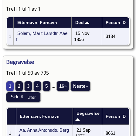
Treff 1 til 1 av 1
Etternavn, Fornavn
Død
Person ID
Solem, Marit Larsdtr. Aae
15 Nov
1
I3134
f
1896
Begravelse
Treff 1 til 50 av 795
1
2
3
4
5
...
16»
Neste»
Begravelse
Etternavn, Fornavn
Person ID
Aa, Anna Antonsdtr. Berg
21 Sep
1
I8661