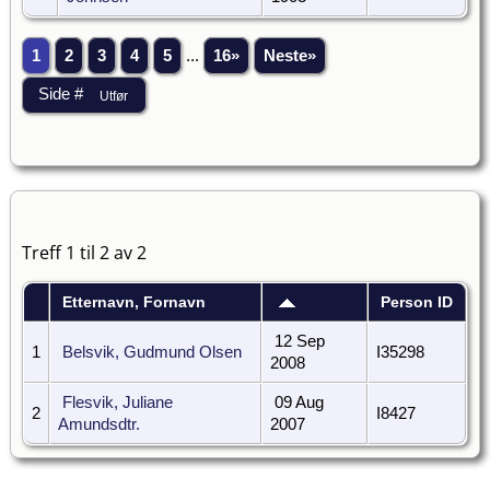
1
2
3
4
5
...
16»
Neste»
Treff 1 til 2 av 2
Etternavn, Fornavn
Person ID
12 Sep
1
Belsvik, Gudmund Olsen
I35298
2008
Flesvik, Juliane
09 Aug
2
I8427
Amundsdtr.
2007