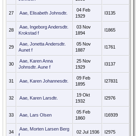
04 Feb
27
Aae, Elisabeth Johnsdtr.
I3135
1929
Aae, Ingeborg Andersdtr.
03 Nov
28
I1865
Krokstad f
1894
Aae, Jonetta Andersdtr.
05 Nov
29
I1761
Aunet f
1887
Aae, Karen Anna
25 Nov
30
I3137
Johnsdtr. Aune f
1929
09 Feb
31
Aae, Karen Johannesdtr.
I27831
1895
19 Okt
32
Aae, Karen Larsdtr.
I2976
1932
05 Feb
33
Aae, Lars Olsen
I16939
1860
Aae, Morten Larsen Berg
34
02 Jul 1936
I2975
f