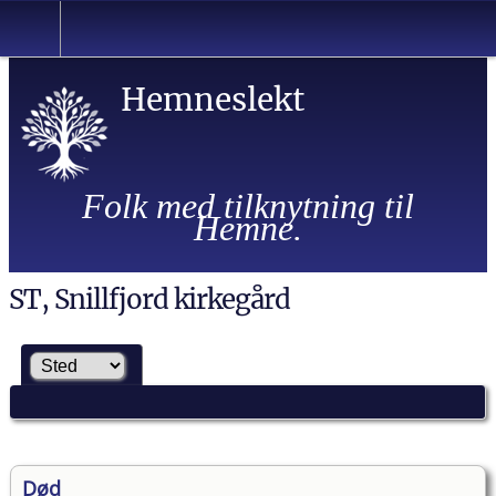
Hemneslekt
Folk med tilknytning til
Hemne.
ST, Snillfjord kirkegård
Død