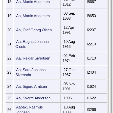
18
Aa, Martin Andersen
I8667
1912
08 Sep
19
Aa, Martin Andersen
I8650
1998
12 Apr
20
Aa, Olaf Georg Olsen
I2207
1991
Aa, Ragna Johanna
10 Aug
21
I2210
Olsdtr.
1916
02 Feb
22
Aa, Reidar Sivertsen
I1710
1974
Aa, Sara Johanna
27 Okt
23
I2494
Sivertsdtr.
1967
06 Nov
24
Aa, Sigurd Arntsen
I1624
1991
25
Aa, Sverre Andersen
1996
I1622
Aabak, Rasmus
19 Aug
26
I3266
Johnsen
1893