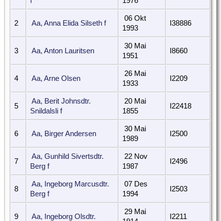
f
1976
06 Okt
2
Aa, Anna Elida Silseth f
I38886
1993
30 Mai
3
Aa, Anton Lauritsen
I8660
1951
26 Mai
4
Aa, Arne Olsen
I2209
1933
Aa, Berit Johnsdtr.
20 Mai
5
I22418
Snildalsli f
1855
30 Mai
6
Aa, Birger Andersen
I2500
1989
Aa, Gunhild Sivertsdtr.
22 Nov
7
I2496
Berg f
1987
Aa, Ingeborg Marcusdtr.
07 Des
8
I2503
Berg f
1994
29 Mai
9
Aa, Ingeborg Olsdtr.
I2211