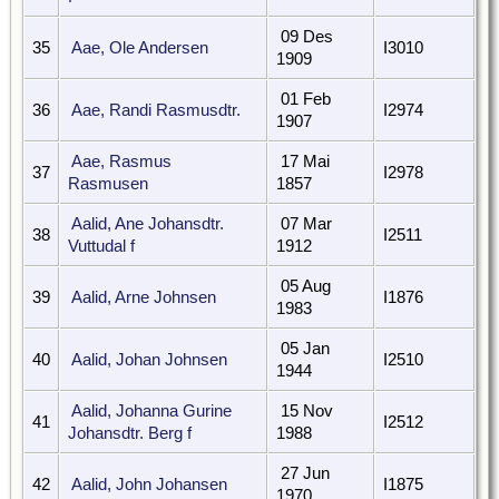
09 Des
35
Aae, Ole Andersen
I3010
1909
01 Feb
36
Aae, Randi Rasmusdtr.
I2974
1907
Aae, Rasmus
17 Mai
37
I2978
Rasmusen
1857
Aalid, Ane Johansdtr.
07 Mar
38
I2511
Vuttudal f
1912
05 Aug
39
Aalid, Arne Johnsen
I1876
1983
05 Jan
40
Aalid, Johan Johnsen
I2510
1944
Aalid, Johanna Gurine
15 Nov
41
I2512
Johansdtr. Berg f
1988
27 Jun
42
Aalid, John Johansen
I1875
1970