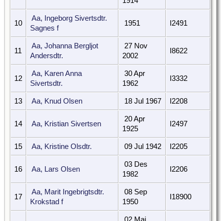
1914
Aa, Ingeborg Sivertsdtr.
10
1951
I2491
Sagnes f
Aa, Johanna Bergljot
27 Nov
11
I8622
Andersdtr.
2002
Aa, Karen Anna
30 Apr
12
I3332
Sivertsdtr.
1962
13
Aa, Knud Olsen
18 Jul 1967
I2208
20 Apr
14
Aa, Kristian Sivertsen
I2497
1925
15
Aa, Kristine Olsdtr.
09 Jul 1942
I2205
03 Des
16
Aa, Lars Olsen
I2206
1982
Aa, Marit Ingebrigtsdtr.
08 Sep
17
I18900
Krokstad f
1950
02 Mai