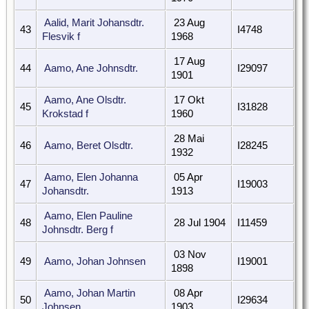
Aalid, Marit Johansdtr.
23 Aug
43
I4748
Flesvik f
1968
17 Aug
44
Aamo, Ane Johnsdtr.
I29097
1901
Aamo, Ane Olsdtr.
17 Okt
45
I31828
Krokstad f
1960
28 Mai
46
Aamo, Beret Olsdtr.
I28245
1932
Aamo, Elen Johanna
05 Apr
47
I19003
Johansdtr.
1913
Aamo, Elen Pauline
48
28 Jul 1904
I11459
Johnsdtr. Berg f
03 Nov
49
Aamo, Johan Johnsen
I19001
1898
Aamo, Johan Martin
08 Apr
50
I29634
Johnsen
1903