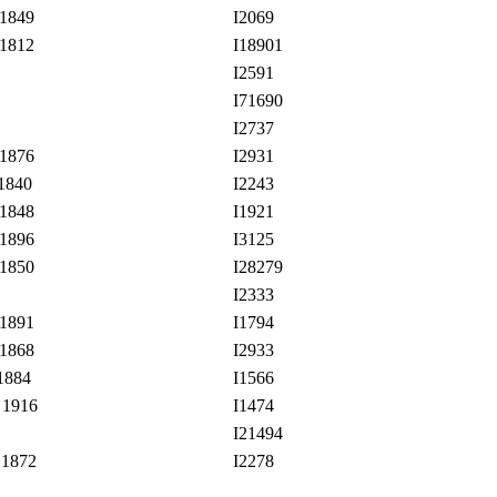
 1849
I2069
 1812
I18901
I2591
I71690
I2737
 1876
I2931
1840
I2243
 1848
I1921
 1896
I3125
 1850
I28279
I2333
 1891
I1794
 1868
I2933
1884
I1566
 1916
I1474
I21494
 1872
I2278