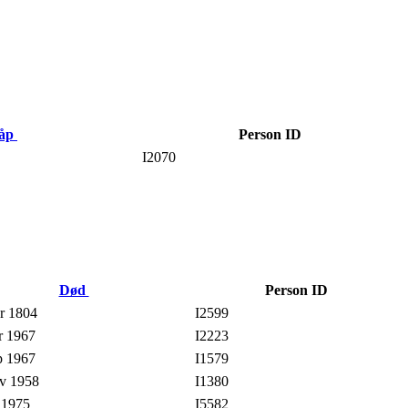
åp
Person ID
I2070
Død
Person ID
r 1804
I2599
r 1967
I2223
p 1967
I1579
v 1958
I1380
 1975
I5582