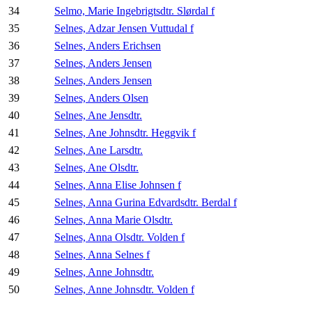
34
Selmo, Marie Ingebrigtsdtr. Slørdal f
35
Selnes, Adzar Jensen Vuttudal f
36
Selnes, Anders Erichsen
37
Selnes, Anders Jensen
38
Selnes, Anders Jensen
39
Selnes, Anders Olsen
40
Selnes, Ane Jensdtr.
41
Selnes, Ane Johnsdtr. Heggvik f
42
Selnes, Ane Larsdtr.
43
Selnes, Ane Olsdtr.
44
Selnes, Anna Elise Johnsen f
45
Selnes, Anna Gurina Edvardsdtr. Berdal f
46
Selnes, Anna Marie Olsdtr.
47
Selnes, Anna Olsdtr. Volden f
48
Selnes, Anna Selnes f
49
Selnes, Anne Johnsdtr.
50
Selnes, Anne Johnsdtr. Volden f