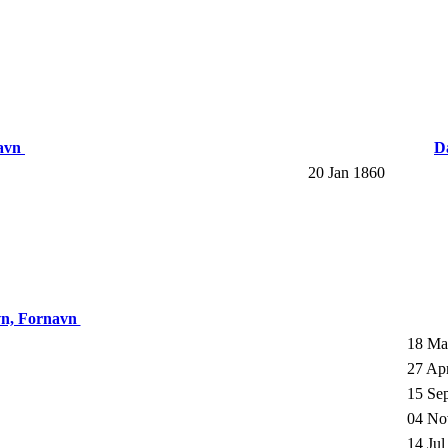
navn
D
20 Jan 1860
vn, Fornavn
18 Ma
27 Ap
15 Se
04 No
14 Jul