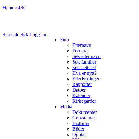
Hemneslekt
Folk med tilknytning til Hemne.
Startside
Søk
Logg inn
Finn
Etternavn
Fornavn
Søk etter navn
Søk familier
Søk nettsted
Hva er nytt?
Etterlysninger
Rapporter
Datoer
Kalender
Kirkegårder
Media
Dokumenter
Gravsteiner
Historier
Bilder
Opptak