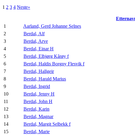
1
2
3
4
Neste»
Etternav
1
Aarland, Gerd Johanne Selnes
2
Berdal, Alf
3
Berdal, Arve
4
Berdal, Einar H
5
Berdal, Elbjørg Kårøy f
6
Berdal, Haldis Borgny Flesvik f
7
Berdal, Hallgeir
8
Berdal, Harald Marius
9
Berdal, Ingrid
10
Berdal, Jenny H
11
Berdal, John H
12
Berdal, Karin
13
Berdal, Magnar
14
Berdal, Margit Selbekk f
15
Berdal, Marie