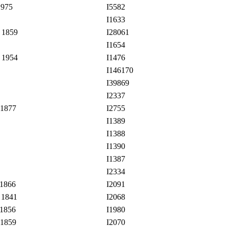
1975
I5582
I1633
 1859
I28061
I1654
 1954
I1476
I146170
I39869
I2337
 1877
I2755
I1389
I1388
I1390
I1387
I2334
 1866
I2091
 1841
I2068
 1856
I1980
 1859
I2070