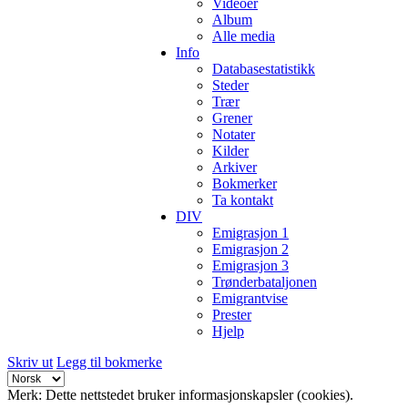
Videoer
Album
Alle media
Info
Databasestatistikk
Steder
Trær
Grener
Notater
Kilder
Arkiver
Bokmerker
Ta kontakt
DIV
Emigrasjon 1
Emigrasjon 2
Emigrasjon 3
Trønderbataljonen
Emigrantvise
Prester
Hjelp
Skriv ut
Legg til bokmerke
Merk: Dette nettstedet bruker informasjonskapsler (cookies).