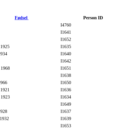
Fødsel
Person ID
I4760
I1641
I1652
 1925
I1635
1934
I1640
I1642
 1968
I1651
I1638
1966
I1650
 1921
I1636
 1923
I1634
I1649
1928
I1637
 1932
I1639
I1653