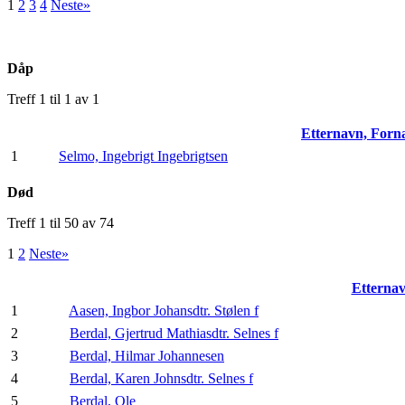
1
2
3
4
Neste»
Dåp
Treff 1 til 1 av 1
Etternavn, For
1
Selmo, Ingebrigt Ingebrigtsen
Død
Treff 1 til 50 av 74
1
2
Neste»
Etterna
1
Aasen, Ingbor Johansdtr. Stølen f
2
Berdal, Gjertrud Mathiasdtr. Selnes f
3
Berdal, Hilmar Johannesen
4
Berdal, Karen Johnsdtr. Selnes f
5
Berdal, Ole