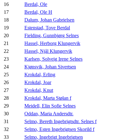
16
Berdal, Ole
17
Berdal, Ole H
18
Dalum, Johan Gabrielsen
19
Estenstad, Tove Berdal
20
Fielding, Gunnbjørg Selnes
21
Hassel, Herborg Klungervik
22
Hassel, Njål Klungervik
23
Karlsen, Solveig Irene Selnes
24
Kjønsvik, Johan Sivertsen
25
Krokdal, Erling
26
Krokdal, Joar
27
Krokdal, Knut
28
Krokdal, Marta Stølan f
29
Meidell, Elin Sofie Selnes
30
Oddan, Maria Andersdtr.
31
Selmo, Bereth Ingebrigtsdtr. Selnes f
32
Selmo, Esten Ingebrigtsen Skorild f
33
Selmo, Ingebrigt Ingebrigtsen