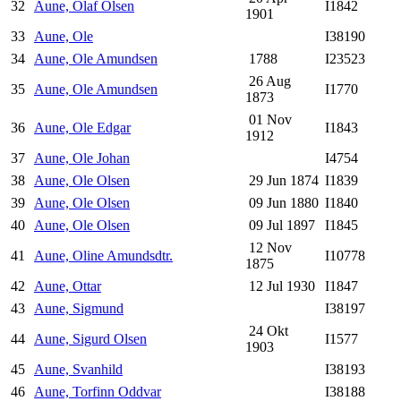
32
Aune, Olaf Olsen
I1842
1901
33
Aune, Ole
I38190
34
Aune, Ole Amundsen
1788
I23523
26 Aug
35
Aune, Ole Amundsen
I1770
1873
01 Nov
36
Aune, Ole Edgar
I1843
1912
37
Aune, Ole Johan
I4754
38
Aune, Ole Olsen
29 Jun 1874
I1839
39
Aune, Ole Olsen
09 Jun 1880
I1840
40
Aune, Ole Olsen
09 Jul 1897
I1845
12 Nov
41
Aune, Oline Amundsdtr.
I10778
1875
42
Aune, Ottar
12 Jul 1930
I1847
43
Aune, Sigmund
I38197
24 Okt
44
Aune, Sigurd Olsen
I1577
1903
45
Aune, Svanhild
I38193
46
Aune, Torfinn Oddvar
I38188