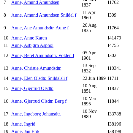
7
Aune, Amund Amundsen
I1762
1837
11 Apr
8
Aune, Amund Amundsen Snildal f
I309
1869
26 Aug
9
Aune, Ane Amundsdtr. Aune f
I1764
1835
10
Aune, Anne Karen
I41479
11
Aune, Asbjørn Asphol
I4755
05 Apr
12
Aune, Beret Amundsdtr. Volden f
I302
1901
13 Sep
13
Aune, Christie Amundsdtr.
I10341
1832
14
Aune, Elen Olsdtr. Snildalsli f
22 Jun 1899
I1711
10 Aug
15
Aune, Gjertrud Olsdtr.
I1837
1851
10 Mar
16
Aune, Gjertrud Olsdtr. Berg f
I1844
1895
10 Nov
17
Aune, Ingeborg Johansdtr.
I33788
1889
18
Aune, Ingrid
I38196
19
Aune, Jan Erik
I38198