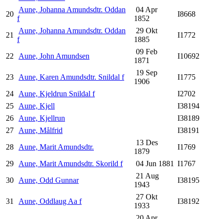
Aune, Johanna Amundsdtr. Oddan
04 Apr
20
I8668
f
1852
Aune, Johanna Amundsdtr. Oddan
29 Okt
21
I1772
f
1885
09 Feb
22
Aune, John Amundsen
I10692
1871
19 Sep
23
Aune, Karen Amundsdtr. Snildal f
I1775
1906
24
Aune, Kjeldrun Snildal f
I2702
25
Aune, Kjell
I38194
26
Aune, Kjellrun
I38189
27
Aune, Målfrid
I38191
13 Des
28
Aune, Marit Amundsdtr.
I1769
1879
29
Aune, Marit Amundsdtr. Skorild f
04 Jun 1881
I1767
21 Aug
30
Aune, Odd Gunnar
I38195
1943
27 Okt
31
Aune, Oddlaug Aa f
I38192
1933
20 Apr