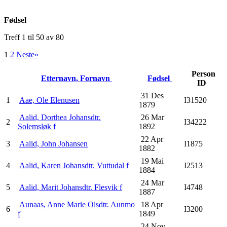
Fødsel
Treff 1 til 50 av 80
1
2
Neste»
Person
Etternavn, Fornavn
Fødsel
ID
31 Des
1
Aae, Ole Elenusen
I31520
1879
Aalid, Dorthea Johansdtr.
26 Mar
2
I34222
Solemsløk f
1892
22 Apr
3
Aalid, John Johansen
I1875
1882
19 Mai
4
Aalid, Karen Johansdtr. Vuttudal f
I2513
1884
24 Mar
5
Aalid, Marit Johansdtr. Flesvik f
I4748
1887
Aunaas, Anne Marie Olsdtr. Aunmo
18 Apr
6
I3200
f
1849
24 Nov