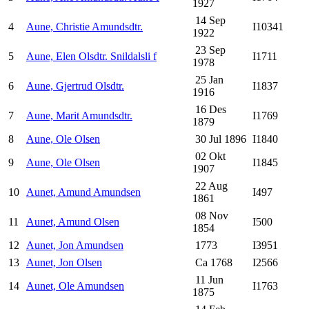
1927
14 Sep
4
Aune, Christie Amundsdtr.
I10341
1922
23 Sep
5
Aune, Elen Olsdtr. Snildalsli f
I1711
1978
25 Jan
6
Aune, Gjertrud Olsdtr.
I1837
1916
16 Des
7
Aune, Marit Amundsdtr.
I1769
1879
8
Aune, Ole Olsen
30 Jul 1896
I1840
02 Okt
9
Aune, Ole Olsen
I1845
1907
22 Aug
10
Aunet, Amund Amundsen
I497
1861
08 Nov
11
Aunet, Amund Olsen
I500
1854
12
Aunet, Jon Amundsen
1773
I3951
13
Aunet, Jon Olsen
Ca 1768
I2566
11 Jun
14
Aunet, Ole Amundsen
I1763
1875