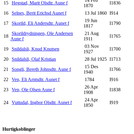
14 Feb
15
Hegstad, Marit Olsdtr. Aune f
I1836
1870
16
Selnes, Berit Erichsd Aunet f
13 Jul 1860
I914
19 Jun
17
Skorild, Eli Andersdtr. Aunet f
I1790
1817
Skorildrydningen, Ole Andersen
21 Aug
18
I1765
Aune f
1911
03 Nov
19
Snildalsli, Knud Knutsen
I1700
1927
20
Snildalsli, Olaf Kristian
28 Jul 1925
I1713
15 Des
21
Songli, Bereth Johnsdtr. Aune f
I1766
1940
22
Ven, Eli Arntsdtr. Aunet f
1784
I916
26 Apr
23
Ven, Ole Olsen Aune f
I1838
1908
24 Apr
24
Vuttudal, Ingbor Olsdtr. Aunet f
I919
1850
Hurtigkoblinger