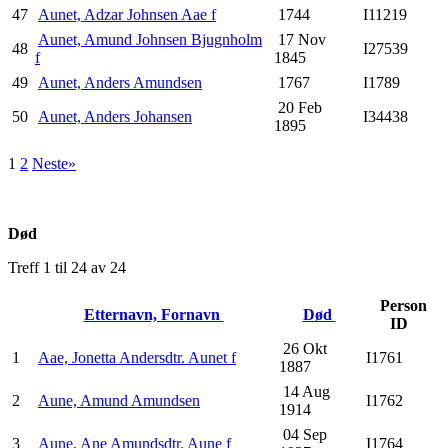
47
Aunet, Adzar Johnsen Aae f
1744
I11219
Aunet, Amund Johnsen Bjugnholm
17 Nov
48
I27539
f
1845
49
Aunet, Anders Amundsen
1767
I1789
20 Feb
50
Aunet, Anders Johansen
I34438
1895
1
2
Neste»
Død
Treff 1 til 24 av 24
Person
Etternavn, Fornavn
Død
ID
26 Okt
1
Aae, Jonetta Andersdtr. Aunet f
I1761
1887
14 Aug
2
Aune, Amund Amundsen
I1762
1914
04 Sep
3
Aune, Ane Amundsdtr. Aune f
I1764