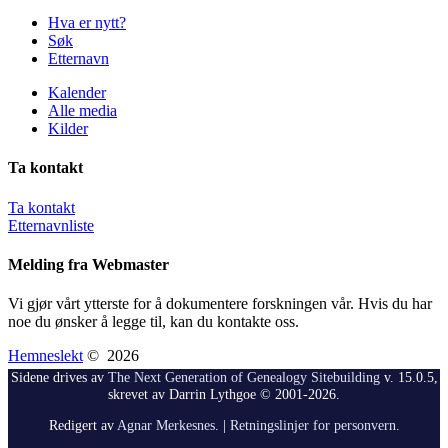
Hva er nytt?
Søk
Etternavn
Kalender
Alle media
Kilder
Ta kontakt
Ta kontakt
Etternavnliste
Melding fra Webmaster
Vi gjør vårt ytterste for å dokumentere forskningen vår. Hvis du har
noe du ønsker å legge til, kan du kontakte oss.
Hemneslekt
©
2026
Sidene drives av
The Next Generation of Genealogy Sitebuilding
v. 15.0.5,
skrevet av Darrin Lythgoe © 2001-2026.
Redigert av
Agnar Merkesnes
. |
Retningslinjer for personvern
.