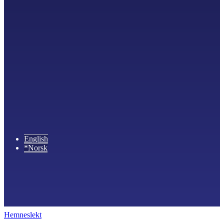
English
*Norsk
Hemneslekt