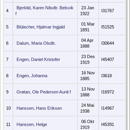
Bjerklid, Karen Nilsdtr. Belsvik
23 Jan
4
I31767
f
1922
01 Mar
5
Blütecher, Hjalmar Ingjald
I51525
1891
04 Apr
6
Dalum, Maria Olsdtr.
I30644
1888
23 Des
7
Engen, Daniel Kristofer
I45407
1919
16 Nov
8
Engen, Johanna
I3618
1885
13 Nov
9
Grøtan, Ole Pedersen Aunli f
I16972
1888
24 Mai
10
Hanssen, Hans Eriksen
I14967
1938
06 Okt
11
Hanssen, Helge
I45391
1919