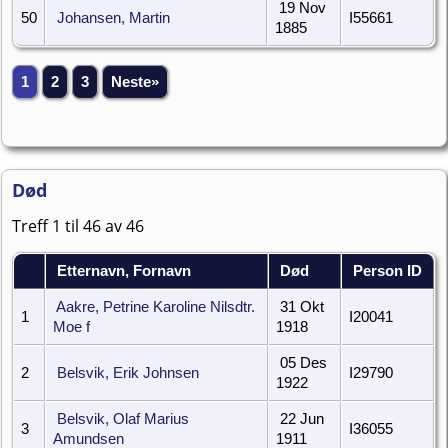
19 Nov
50
Johansen, Martin
I55661
1885
1
2
3
Neste»
Død
Treff 1 til 46 av 46
Etternavn, Fornavn
Død
Person ID
Aakre, Petrine Karoline Nilsdtr.
31 Okt
1
I20041
Moe f
1918
05 Des
2
Belsvik, Erik Johnsen
I29790
1922
Belsvik, Olaf Marius
22 Jun
3
I36055
Amundsen
1911