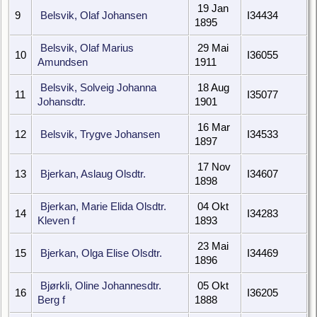
19 Jan
9
Belsvik, Olaf Johansen
I34434
1895
Belsvik, Olaf Marius
29 Mai
10
I36055
Amundsen
1911
Belsvik, Solveig Johanna
18 Aug
11
I35077
Johansdtr.
1901
16 Mar
12
Belsvik, Trygve Johansen
I34533
1897
17 Nov
13
Bjerkan, Aslaug Olsdtr.
I34607
1898
Bjerkan, Marie Elida Olsdtr.
04 Okt
14
I34283
Kleven f
1893
23 Mai
15
Bjerkan, Olga Elise Olsdtr.
I34469
1896
Bjørkli, Oline Johannesdtr.
05 Okt
16
I36205
Berg f
1888