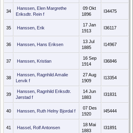
Hanssen, Elen Margrethe
09 Okt
34
I34475
Eriksdtr. Rein f
1896
17 Jan
35
Hanssen, Erik
I36117
1913
13 Jul
36
Hanssen, Hans Eriksen
I14967
1885
16 Sep
37
Hanssen, Kristian
I36846
1914
Hanssen, Ragnhild Amalie
27 Aug
38
I13354
Lervik f
1909
Hanssen, Ragnhild Eriksdtr.
14 Jun
39
I31831
Jørstad f
1883
07 Des
40
Hanssen, Ruth Helny Bjordal f
I45444
1920
18 Mai
41
Hassel, Rolf Antonsen
I31891
1883