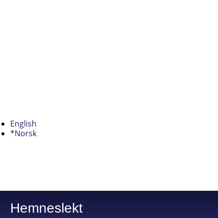
English
*Norsk
Hemneslekt