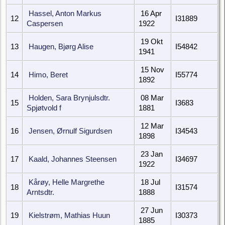
Hassel, Anton Markus
16 Apr
12
I31889
Caspersen
1922
19 Okt
13
Haugen, Bjørg Alise
I54842
1941
15 Nov
14
Himo, Beret
I55774
1892
Holden, Sara Brynjulsdtr.
08 Mar
15
I3683
Spjøtvold f
1881
12 Mar
16
Jensen, Ørnulf Sigurdsen
I34543
1898
23 Jan
17
Kaald, Johannes Steensen
I34697
1922
Kårøy, Helle Margrethe
18 Jul
18
I31574
Arntsdtr.
1888
27 Jun
19
Kielstrøm, Mathias Huun
I30373
1885