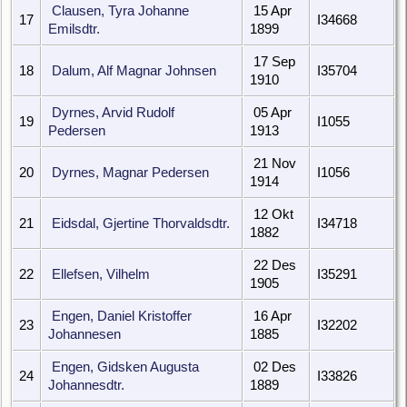
Clausen, Tyra Johanne
15 Apr
17
I34668
Emilsdtr.
1899
17 Sep
18
Dalum, Alf Magnar Johnsen
I35704
1910
Dyrnes, Arvid Rudolf
05 Apr
19
I1055
Pedersen
1913
21 Nov
20
Dyrnes, Magnar Pedersen
I1056
1914
12 Okt
21
Eidsdal, Gjertine Thorvaldsdtr.
I34718
1882
22 Des
22
Ellefsen, Vilhelm
I35291
1905
Engen, Daniel Kristoffer
16 Apr
23
I32202
Johannesen
1885
Engen, Gidsken Augusta
02 Des
24
I33826
Johannesdtr.
1889