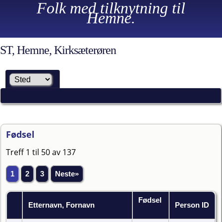
Folk med tilknytning til
Hemne.
ST, Hemne, Kirksæterøren
Fødsel
Treff 1 til 50 av 137
1
2
3
Neste»
Fødsel
Etternavn, Fornavn
Person ID