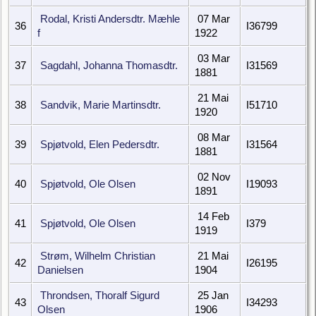
Rodal, Kristi Andersdtr. Mæhle
07 Mar
36
I36799
f
1922
03 Mar
37
Sagdahl, Johanna Thomasdtr.
I31569
1881
21 Mai
38
Sandvik, Marie Martinsdtr.
I51710
1920
08 Mar
39
Spjøtvold, Elen Pedersdtr.
I31564
1881
02 Nov
40
Spjøtvold, Ole Olsen
I19093
1891
14 Feb
41
Spjøtvold, Ole Olsen
I379
1919
Strøm, Wilhelm Christian
21 Mai
42
I26195
Danielsen
1904
Throndsen, Thoralf Sigurd
25 Jan
43
I34293
Olsen
1906