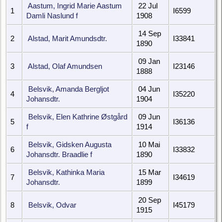
Aastum, Ingrid Marie Aastum
22 Jul
1
I6599
Damli Naslund f
1908
14 Sep
2
Alstad, Marit Amundsdtr.
I33841
1890
09 Jan
3
Alstad, Olaf Amundsen
I23146
1888
Belsvik, Amanda Bergljot
04 Jun
4
I35220
Johansdtr.
1904
Belsvik, Elen Kathrine Østgård
09 Jun
5
I36136
f
1914
Belsvik, Gidsken Augusta
10 Mai
6
I33832
Johansdtr. Braadlie f
1890
Belsvik, Kathinka Maria
15 Mar
7
I34619
Johansdtr.
1899
20 Sep
8
Belsvik, Odvar
I45179
1915