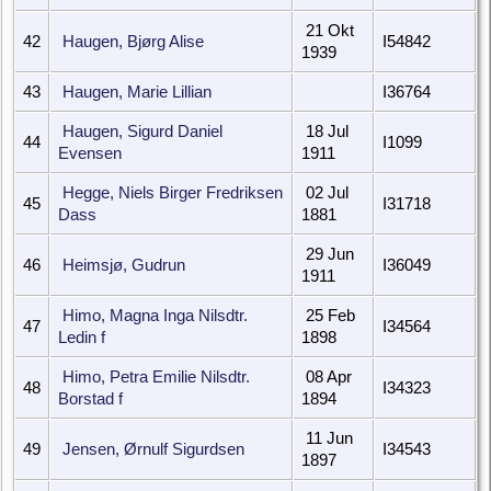
21 Okt
42
Haugen, Bjørg Alise
I54842
1939
43
Haugen, Marie Lillian
I36764
Haugen, Sigurd Daniel
18 Jul
44
I1099
Evensen
1911
Hegge, Niels Birger Fredriksen
02 Jul
45
I31718
Dass
1881
29 Jun
46
Heimsjø, Gudrun
I36049
1911
Himo, Magna Inga Nilsdtr.
25 Feb
47
I34564
Ledin f
1898
Himo, Petra Emilie Nilsdtr.
08 Apr
48
I34323
Borstad f
1894
11 Jun
49
Jensen, Ørnulf Sigurdsen
I34543
1897