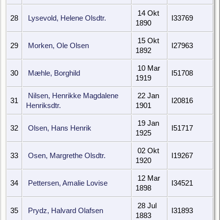
14 Okt
28
Lysevold, Helene Olsdtr.
I33769
1890
15 Okt
29
Morken, Ole Olsen
I27963
1892
10 Mar
30
Mæhle, Borghild
I51708
1919
Nilsen, Henrikke Magdalene
22 Jan
31
I20816
Henriksdtr.
1901
19 Jan
32
Olsen, Hans Henrik
I51717
1925
02 Okt
33
Osen, Margrethe Olsdtr.
I19267
1920
12 Mar
34
Pettersen, Amalie Lovise
I34521
1898
28 Jul
35
Prydz, Halvard Olafsen
I31893
1883