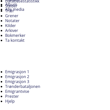
Databasestatistikk
Album
Steder
Alle media
Trær
Grener
Notater
Kilder
Arkiver
Bokmerker
Ta kontakt
Emigrasjon 1
Emigrasjon 2
Emigrasjon 3
Trønderbataljonen
Emigrantvise
Prester
Hjelp