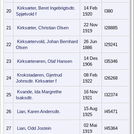
Kirksæter, Beret Ingebrigtsdtr.
14 Feb
20
I380
Spjøtvold f
1920
22 Nov
21
Kirksæter, Christian Olsen
I28885
1919
Kirksætervold, Johan Bernhard
26 Jun
22
I29241
Olsen
1886
14 Des
23
Kirksæterøren, Olaf Hansen
I35346
1906
Krokstadøren, Gjertrud
08 Feb
24
I26268
Johnsdtr. Kirksæter f
1922
Kvande, Ida Margrethe
16 Nov
25
I32374
Isaksdtr.
1921
15 Aug
26
Lian, Karen Andersdtr.
I45471
1925
02 Mai
27
Lian, Odd Jostein
I45364
1919