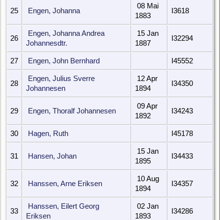
08 Mai
25
Engen, Johanna
I3618
1883
Engen, Johanna Andrea
15 Jan
26
I32294
Johannesdtr.
1887
27
Engen, John Bernhard
I45552
Engen, Julius Sverre
12 Apr
28
I34350
Johannesen
1894
09 Apr
29
Engen, Thoralf Johannesen
I34243
1892
30
Hagen, Ruth
I45178
15 Jan
31
Hansen, Johan
I34433
1895
10 Aug
32
Hanssen, Arne Eriksen
I34357
1894
Hanssen, Eilert Georg
02 Jan
33
I34286
Eriksen
1893