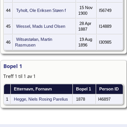
15 Nov
44
Tyholt, Ole Eriksen Støen f
I56749
1900
28 Apr
45
Wessel, Mads Lund Olsen
I14889
1887
Witsøstølan, Martin
19 Aug
46
I30985
Rasmusen
1896
Bopel 1
Treff 1 til 1 av 1
Etternavn, Fornavn
Bopel 1
Person ID
1
Hegge, Niels Rosing Parelius
1878
I46897