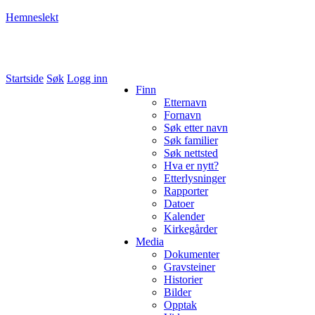
Hemneslekt
Folk med tilknytning til Hemne.
Startside
Søk
Logg inn
Finn
Etternavn
Fornavn
Søk etter navn
Søk familier
Søk nettsted
Hva er nytt?
Etterlysninger
Rapporter
Datoer
Kalender
Kirkegårder
Media
Dokumenter
Gravsteiner
Historier
Bilder
Opptak