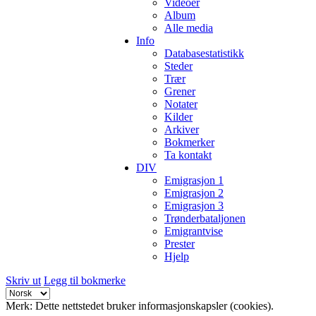
Videoer
Album
Alle media
Info
Databasestatistikk
Steder
Trær
Grener
Notater
Kilder
Arkiver
Bokmerker
Ta kontakt
DIV
Emigrasjon 1
Emigrasjon 2
Emigrasjon 3
Trønderbataljonen
Emigrantvise
Prester
Hjelp
Skriv ut
Legg til bokmerke
Merk: Dette nettstedet bruker informasjonskapsler (cookies).