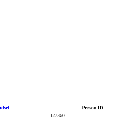
ødsel
Person ID
I27360