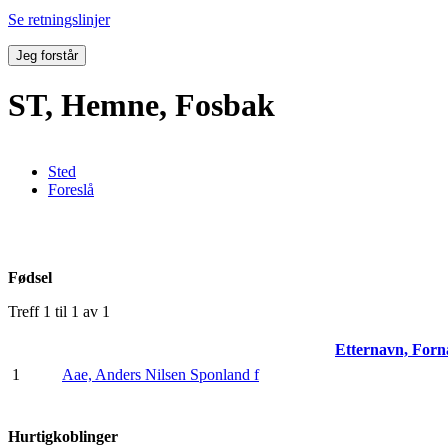
Se retningslinjer
Jeg forstår
ST, Hemne, Fosbak
Sted
Foreslå
Fødsel
Treff 1 til 1 av 1
Etternavn, For
1
Aae, Anders Nilsen Sponland f
Hurtigkoblinger