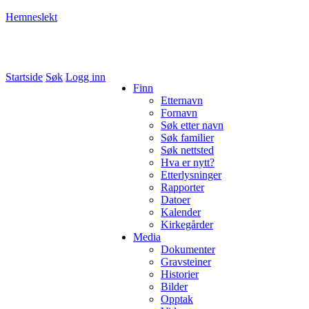
Hemneslekt
Folk med tilknytning til Hemne.
Startside
Søk
Logg inn
Finn
Etternavn
Fornavn
Søk etter navn
Søk familier
Søk nettsted
Hva er nytt?
Etterlysninger
Rapporter
Datoer
Kalender
Kirkegårder
Media
Dokumenter
Gravsteiner
Historier
Bilder
Opptak