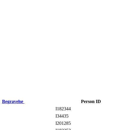
Begravelse
Person ID
I182344
I34435
I201285