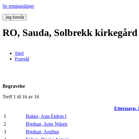
Se retningslinjer
Jeg forstår
RO, Sauda, Solbrekk kirkegård
Sted
Foreslå
Begravelse
Treff 1 til 16 av 16
Etternavn,
1
Bakke, Asta Eidem f
2
Bjerkan, Arne Nilsen
3
Bjerkan, Arnfinn