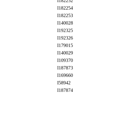
I182252
I182254
I182253
I140028
I192325
I192326
I179015
I140029
I109370
I187873
I169660
I58942
I187874