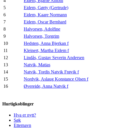
4
Eidem, Bjarne Antoni
5
Eidem, Gørty (Gertrude)
6
Eidem, Kaare Normann
7
Eidem, Oscar Bernhard
8
Halvorsen, Adolfine
9
Halvorsen, Torgrim
10
Hedsten, Anna Bjerkan f
11
Kleinert, Martha Eidem f
12
Lindås, Gustav Severin Andersen
13
Natvik, Matias
14
Natvik, Tordis Natvik Frøvik f
15
Nordvik, Aslaug Konstance Olsen f
16
Øvereide, Anna Natvik f
Hurtigkoblinger
Hva er nytt?
Søk
Etternavn