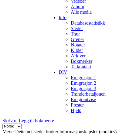
Videoer
Album
Alle media
Info
Databasestatistikk
Steder
Trær
Grener
Notater
Kilder
Arkiver
Bokmerker
Ta kontakt
DIV
Emigrasjon 1
Emigrasjon 2
Emigrasjon 3
Trønderbataljonen
Emigrantvise
Prester
Hjelp
Skriv ut
Legg til bokmerke
Merk: Dette nettstedet bruker informasjonskapsler (cookies).