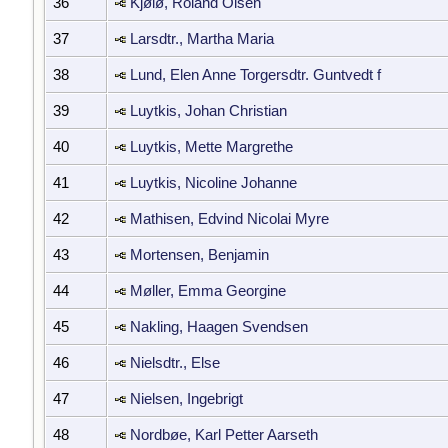
36
Kjølø, Roland Olsen
37
Larsdtr., Martha Maria
38
Lund, Elen Anne Torgersdtr. Guntvedt f
39
Luytkis, Johan Christian
40
Luytkis, Mette Margrethe
41
Luytkis, Nicoline Johanne
42
Mathisen, Edvind Nicolai Myre
43
Mortensen, Benjamin
44
Møller, Emma Georgine
45
Nakling, Haagen Svendsen
46
Nielsdtr., Else
47
Nielsen, Ingebrigt
48
Nordbøe, Karl Petter Aarseth