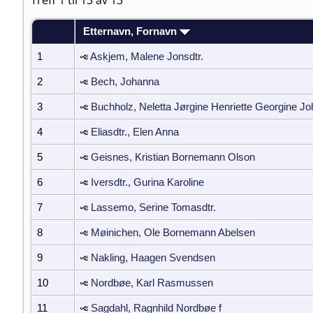
Etternavn, Fornavn
1
Askjem, Malene Jonsdtr.
2
Bech, Johanna
3
Buchholz, Neletta Jørgine Henriette Georgine Jo
4
Eliasdtr., Elen Anna
5
Geisnes, Kristian Bornemann Olson
6
Iversdtr., Gurina Karoline
7
Lassemo, Serine Tomasdtr.
8
Møinichen, Ole Bornemann Abelsen
9
Nakling, Haagen Svendsen
10
Nordbøe, Karl Rasmussen
11
Sagdahl, Ragnhild Nordbøe f