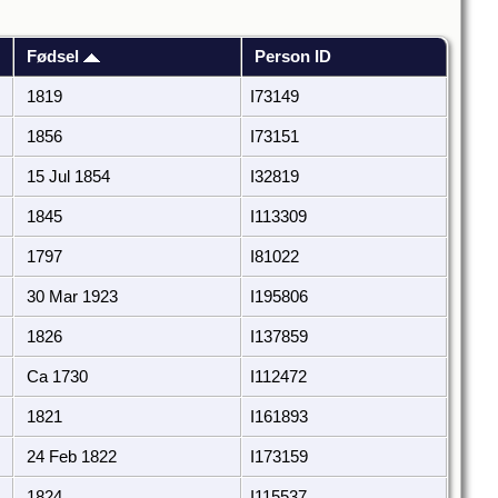
Fødsel
Person ID
1819
I73149
1856
I73151
15 Jul 1854
I32819
1845
I113309
1797
I81022
30 Mar 1923
I195806
1826
I137859
Ca 1730
I112472
1821
I161893
24 Feb 1822
I173159
1824
I115537