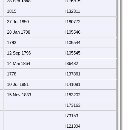
28 Feb 1848
I176915
1819
I132311
27 Jul 1850
I180772
28 Jan 1798
I105546
1793
I105544
12 Sep 1796
I105545
14 Mai 1864
I36482
1778
I137861
10 Jul 1881
I141081
15 Nov 1833
I183202
I173163
I73153
I121394