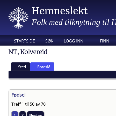
Hemneslekt
Folk med tilknytning til
STARTSIDE
SØK
LOGG INN
FINN
NT, Kolvereid
Sted
Foreslå
Fødsel
Treff 1 til 50 av 70
1
2
Neste»