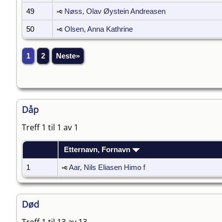
49
Nøss, Olav Øystein Andreasen
50
Olsen, Anna Kathrine
1
2
Neste»
Dåp
Treff 1 til 1 av 1
Etternavn, Fornavn
1
Aar, Nils Eliasen Himo f
Død
Treff 1 til 13 av 13