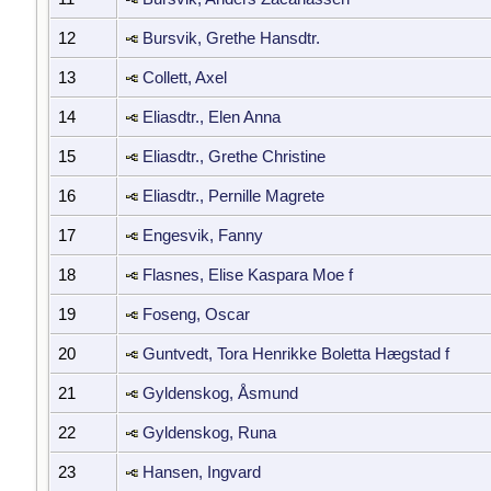
12
Bursvik, Grethe Hansdtr.
13
Collett, Axel
14
Eliasdtr., Elen Anna
15
Eliasdtr., Grethe Christine
16
Eliasdtr., Pernille Magrete
17
Engesvik, Fanny
18
Flasnes, Elise Kaspara Moe f
19
Foseng, Oscar
20
Guntvedt, Tora Henrikke Boletta Hægstad f
21
Gyldenskog, Åsmund
22
Gyldenskog, Runa
23
Hansen, Ingvard