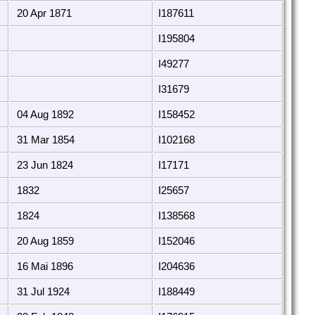
20 Apr 1871
I187611
I195804
I49277
I31679
04 Aug 1892
I158452
31 Mar 1854
I102168
23 Jun 1824
I17171
1832
I25657
1824
I138568
20 Aug 1859
I152046
16 Mai 1896
I204636
31 Jul 1924
I188449