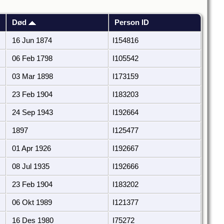
Død
Person ID
16 Jun 1874
I154816
06 Feb 1798
I105542
03 Mar 1898
I173159
23 Feb 1904
I183203
24 Sep 1943
I192664
1897
I125477
01 Apr 1926
I192667
08 Jul 1935
I192666
23 Feb 1904
I183202
06 Okt 1989
I121377
16 Des 1980
I75272