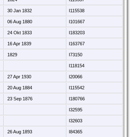
30 Jan 1832
I115538
06 Aug 1880
I101667
24 Okt 1833
I183203
16 Apr 1839
I163767
1829
I73150
I118154
27 Apr 1930
I20066
20 Aug 1884
I115542
23 Sep 1876
I180766
I32595
I32603
26 Aug 1893
I84365