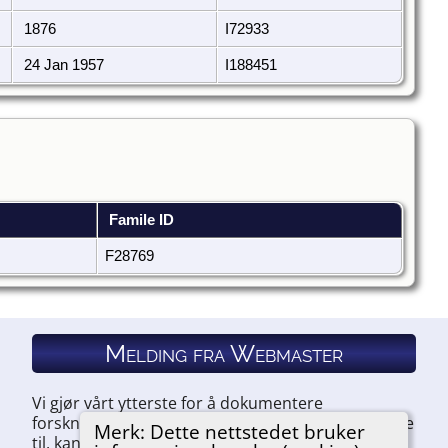
1876
I72933
24 Jan 1957
I188451
Famile ID
F28769
Melding fra Webmaster
Vi gjør vårt ytterste for å dokumentere
forskningen vår. Hvis du har noe du ønsker å legge
Merk: Dette nettstedet bruker
til, kan du kontakte oss.