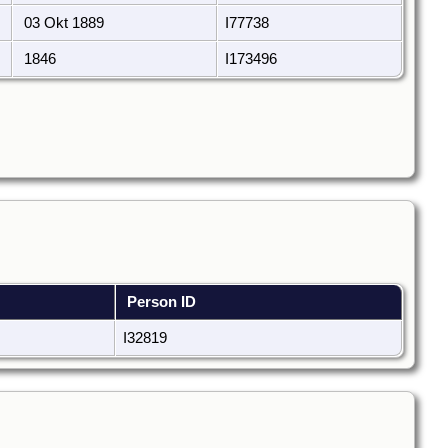
03 Okt 1889
I77738
1846
I173496
Person ID
I32819