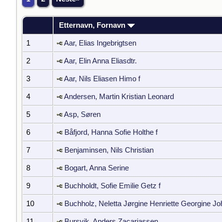
Etternavn, Fornavn
1
Aar, Elias Ingebrigtsen
2
Aar, Elin Anna Eliasdtr.
3
Aar, Nils Eliasen Himo f
4
Andersen, Martin Kristian Leonard
5
Asp, Søren
6
Båfjord, Hanna Sofie Holthe f
7
Benjaminsen, Nils Christian
8
Bogart, Anna Serine
9
Buchholdt, Sofie Emilie Getz f
10
Buchholz, Neletta Jørgine Henriette Georgine Jo
11
Bursvik, Anders Zacariassen