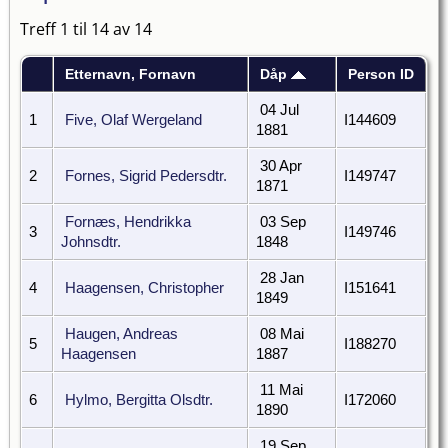
Treff 1 til 14 av 14
Etternavn, Fornavn
Dåp
Person ID
04 Jul
1
Five, Olaf Wergeland
I144609
1881
30 Apr
2
Fornes, Sigrid Pedersdtr.
I149747
1871
Fornæs, Hendrikka
03 Sep
3
I149746
Johnsdtr.
1848
28 Jan
4
Haagensen, Christopher
I151641
1849
Haugen, Andreas
08 Mai
5
I188270
Haagensen
1887
11 Mai
6
Hylmo, Bergitta Olsdtr.
I172060
1890
19 Sep