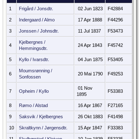
1
Frigård / Jonsdtr.
02 Jun 1823
F42884
2
Indergaard / Almo
17 Apr 1888
F44296
3
Jonssen / Johnsdtr.
11 Jul 1837
F53473
Kjelbergnes /
4
24 Apr 1843
F45742
Hemmingsdtr.
5
Kyllo / Ivarsdtr.
04 Jun 1875
F53405
Moumsrønning /
6
20 Mai 1790
F49253
Sonfossen
01 Nov
7
Opheim / Kyllo
F53383
1895
8
Rømo / Alstad
16 Apr 1867
F27165
9
Saksvik / Kjelbergnes
26 Okt 1883
F41498
10
Skraltkynn / Jørgensdtr.
15 Apr 1847
F33383
11
Skulbørstad / Kleiven
10 Jan 1839
F53335