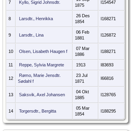
7
Kyllo, Sigrid Johnsdtr.
I154547
1875
26 Des
8
Larsdtr., Henrikka
I168271
1854
06 Feb
9
Larsdtr., Lina
I126872
1881
07 Mar
10
Olsen, Lisabeth Haugen f
I188271
1886
11
Reppe, Sylvia Margrete
1913
I83693
Rømo, Marie Jensdtr.
23 Jul
12
I66816
Sødahl f
1871
04 Okt
13
Saksvik, Axel Johansen
I128765
1885
05 Mar
14
Torgersdtr., Bergitta
I188295
1854