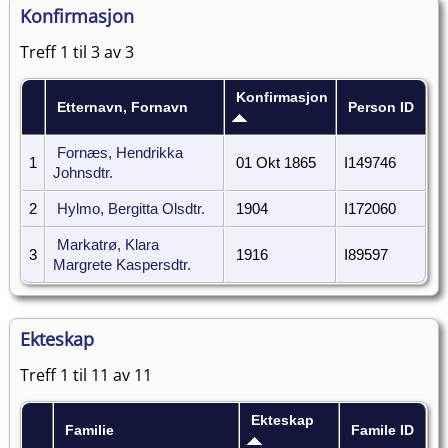
Konfirmasjon
Treff 1 til 3 av 3
Konfirmasjon
Etternavn, Fornavn
Person ID
Fornæs, Hendrikka
1
01 Okt 1865
I149746
Johnsdtr.
2
Hylmo, Bergitta Olsdtr.
1904
I172060
Markatrø, Klara
3
1916
I89597
Margrete Kaspersdtr.
Ekteskap
Treff 1 til 11 av 11
Ekteskap
Familie
Famile ID