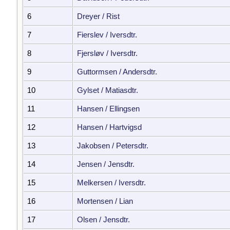
6
Dreyer / Rist
7
Fierslev / Iversdtr.
8
Fjersløv / Iversdtr.
9
Guttormsen / Andersdtr.
10
Gylset / Matiasdtr.
11
Hansen / Ellingsen
12
Hansen / Hartvigsd
13
Jakobsen / Petersdtr.
14
Jensen / Jensdtr.
15
Melkersen / Iversdtr.
16
Mortensen / Lian
17
Olsen / Jensdtr.