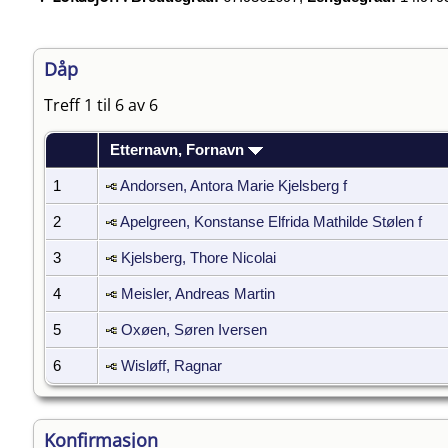
Dåp
Treff 1 til 6 av 6
Etternavn, Fornavn
1
Andorsen, Antora Marie Kjelsberg f
2
Apelgreen, Konstanse Elfrida Mathilde Stølen f
3
Kjelsberg, Thore Nicolai
4
Meisler, Andreas Martin
5
Oxøen, Søren Iversen
6
Wisløff, Ragnar
Konfirmasjon