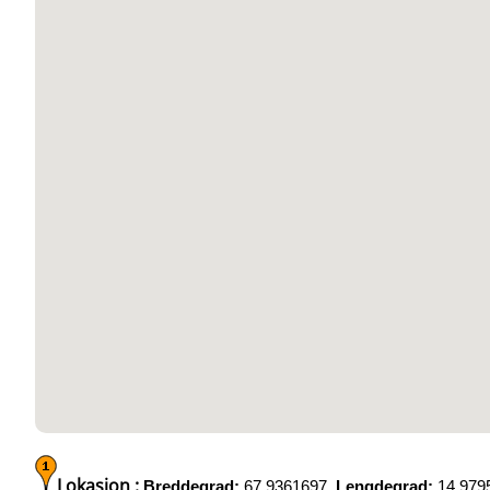
Lokasjon :
Breddegrad:
67.9361697,
Lengdegrad:
14.979