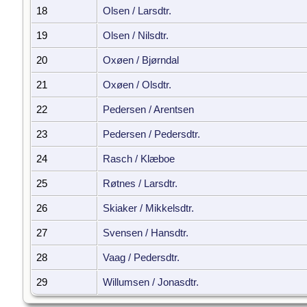
18
Olsen / Larsdtr.
19
Olsen / Nilsdtr.
20
Oxøen / Bjørndal
21
Oxøen / Olsdtr.
22
Pedersen / Arentsen
23
Pedersen / Pedersdtr.
24
Rasch / Klæboe
25
Røtnes / Larsdtr.
26
Skiaker / Mikkelsdtr.
27
Svensen / Hansdtr.
28
Vaag / Pedersdtr.
29
Willumsen / Jonasdtr.