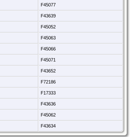
F45077
F43639
F45052
F45063
F45066
F45071
F43652
F72186
F17333
F43636
F45062
F43634