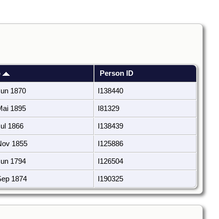
p
Person ID
un 1870
I138440
ai 1895
I81329
ul 1866
I138439
Nov 1855
I125886
un 1794
I126504
Sep 1874
I190325