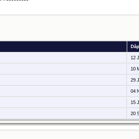
Då
12 J
10 M
29 J
04 
15 J
20 