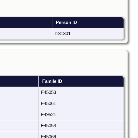
Person ID
I181301
Famile ID
F45053
F45061
F49521
F45054
F45069