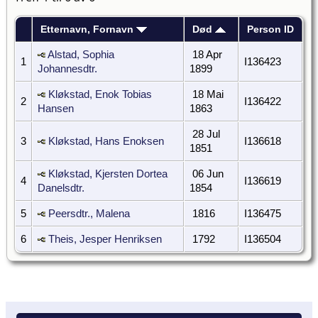
Etternavn, Fornavn
Død
Person ID
Alstad, Sophia
18 Apr
1
I136423
Johannesdtr.
1899
Kløkstad, Enok Tobias
18 Mai
2
I136422
Hansen
1863
28 Jul
3
Kløkstad, Hans Enoksen
I136618
1851
Kløkstad, Kjersten Dortea
06 Jun
4
I136619
Danelsdtr.
1854
5
Peersdtr., Malena
1816
I136475
6
Theis, Jesper Henriksen
1792
I136504