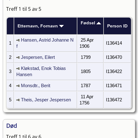
Treff 1 til 5 av 5
Fødsel
Etternavn, Fornavn
Person ID
Hansen, Astrid Johanne N
25 Apr
1
I136414
f
1906
2
Jespersen, Eilert
1799
I136470
Kløkstad, Enok Tobias
3
1805
I136422
Hansen
4
Monsdtr., Berit
1787
I136471
11 Apr
5
Theis, Jesper Jespersen
I136472
1756
Død
Treff 1 til 6 av 6