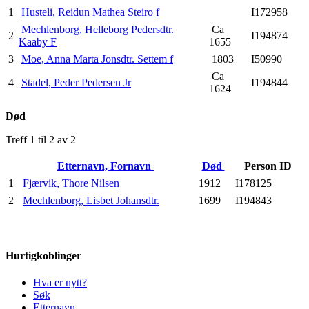
1
Husteli, Reidun Mathea Steiro f
I172958
Mechlenborg, Helleborg Pedersdtr.
Ca
2
I194874
Kaaby F
1655
3
Moe, Anna Marta Jonsdtr. Settem f
1803
I50990
Ca
4
Stadel, Peder Pedersen Jr
I194844
1624
Død
Treff 1 til 2 av 2
Etternavn, Fornavn
Død
Person ID
1
Fjærvik, Thore Nilsen
1912
I178125
2
Mechlenborg, Lisbet Johansdtr.
1699
I194843
Hurtigkoblinger
Hva er nytt?
Søk
Etternavn