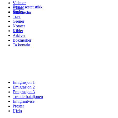
Videoer
Databasestatistikk
Album
Steder
Alle media
Trær
Grener
Notater
Kilder
Arkiver
Bokmerker
Ta kontakt
Emigrasjon 1
Emigrasjon 2
Emigrasjon 3
Trønderbataljonen
Emigrantvise
Prester
Hjelp