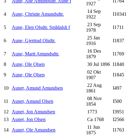
3
Aune, Ane Amundsdtr. Aune f
I1764
1927
14 Sep
4
Aune, Christie Amundsdtr.
I10341
1922
23 Sep
5
Aune, Elen Olsdtr. Snildalsli f
I1711
1978
25 Jan
6
Aune, Gjertrud Olsdtr.
I1837
1916
16 Des
7
Aune, Marit Amundsdtr.
I1769
1879
8
Aune, Ole Olsen
30 Jul 1896
I1840
02 Okt
9
Aune, Ole Olsen
I1845
1907
22 Aug
10
Aunet, Amund Amundsen
I497
1861
08 Nov
11
Aunet, Amund Olsen
I500
1854
12
Aunet, Jon Amundsen
1773
I3951
13
Aunet, Jon Olsen
Ca 1768
I2566
11 Jun
14
Aunet, Ole Amundsen
I1763
1875