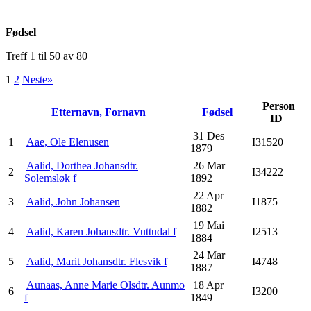
Fødsel
Treff 1 til 50 av 80
1
2
Neste»
Person
Etternavn, Fornavn
Fødsel
ID
31 Des
1
Aae, Ole Elenusen
I31520
1879
Aalid, Dorthea Johansdtr.
26 Mar
2
I34222
Solemsløk f
1892
22 Apr
3
Aalid, John Johansen
I1875
1882
19 Mai
4
Aalid, Karen Johansdtr. Vuttudal f
I2513
1884
24 Mar
5
Aalid, Marit Johansdtr. Flesvik f
I4748
1887
Aunaas, Anne Marie Olsdtr. Aunmo
18 Apr
6
I3200
f
1849