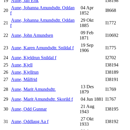
19
Aune, Jan Erik
I38198
Aune, Johanna Amundsdtr. Oddan
04 Apr
20
I8668
f
1852
Aune, Johanna Amundsdtr. Oddan
29 Okt
21
I1772
f
1885
09 Feb
22
Aune, John Amundsen
I10692
1871
19 Sep
23
Aune, Karen Amundsdtr. Snildal f
I1775
1906
24
Aune, Kjeldrun Snildal f
I2702
25
Aune, Kjell
I38194
26
Aune, Kjellrun
I38189
27
Aune, Målfrid
I38191
13 Des
28
Aune, Marit Amundsdtr.
I1769
1879
29
Aune, Marit Amundsdtr. Skorild f
04 Jun 1881
I1767
21 Aug
30
Aune, Odd Gunnar
I38195
1943
27 Okt
31
Aune, Oddlaug Aa f
I38192
1933