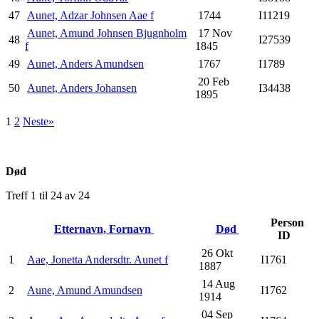
47
Aunet, Adzar Johnsen Aae f
1744
I11219
Aunet, Amund Johnsen Bjugnholm
17 Nov
48
I27539
f
1845
49
Aunet, Anders Amundsen
1767
I1789
20 Feb
50
Aunet, Anders Johansen
I34438
1895
1
2
Neste»
Død
Treff 1 til 24 av 24
Person
Etternavn, Fornavn
Død
ID
26 Okt
1
Aae, Jonetta Andersdtr. Aunet f
I1761
1887
14 Aug
2
Aune, Amund Amundsen
I1762
1914
04 Sep