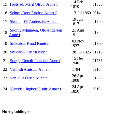
14 Feb
15
Hegstad, Marit Olsdtr. Aune f
I1836
1870
16
Selnes, Berit Erichsd Aunet f
13 Jul 1860
I914
19 Jun
17
Skorild, Eli Andersdtr. Aunet f
I1790
1817
Skorildrydningen, Ole Andersen
21 Aug
18
I1765
Aune f
1911
03 Nov
19
Snildalsli, Knud Knutsen
I1700
1927
20
Snildalsli, Olaf Kristian
28 Jul 1925
I1713
15 Des
21
Songli, Bereth Johnsdtr. Aune f
I1766
1940
22
Ven, Eli Arntsdtr. Aunet f
1784
I916
26 Apr
23
Ven, Ole Olsen Aune f
I1838
1908
24 Apr
24
Vuttudal, Ingbor Olsdtr. Aunet f
I919
1850
Hurtigkoblinger