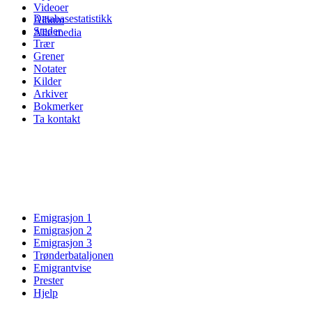
Videoer
Databasestatistikk
Album
Steder
Alle media
Trær
Grener
Notater
Kilder
Arkiver
Bokmerker
Ta kontakt
Emigrasjon 1
Emigrasjon 2
Emigrasjon 3
Trønderbataljonen
Emigrantvise
Prester
Hjelp