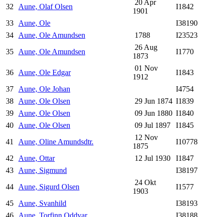
20 Apr
32
Aune, Olaf Olsen
I1842
1901
33
Aune, Ole
I38190
34
Aune, Ole Amundsen
1788
I23523
26 Aug
35
Aune, Ole Amundsen
I1770
1873
01 Nov
36
Aune, Ole Edgar
I1843
1912
37
Aune, Ole Johan
I4754
38
Aune, Ole Olsen
29 Jun 1874
I1839
39
Aune, Ole Olsen
09 Jun 1880
I1840
40
Aune, Ole Olsen
09 Jul 1897
I1845
12 Nov
41
Aune, Oline Amundsdtr.
I10778
1875
42
Aune, Ottar
12 Jul 1930
I1847
43
Aune, Sigmund
I38197
24 Okt
44
Aune, Sigurd Olsen
I1577
1903
45
Aune, Svanhild
I38193
46
Aune, Torfinn Oddvar
I38188