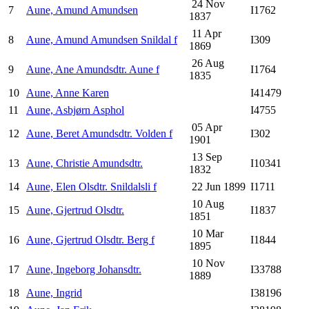
24 Nov
7
Aune, Amund Amundsen
I1762
1837
11 Apr
8
Aune, Amund Amundsen Snildal f
I309
1869
26 Aug
9
Aune, Ane Amundsdtr. Aune f
I1764
1835
10
Aune, Anne Karen
I41479
11
Aune, Asbjørn Asphol
I4755
05 Apr
12
Aune, Beret Amundsdtr. Volden f
I302
1901
13 Sep
13
Aune, Christie Amundsdtr.
I10341
1832
14
Aune, Elen Olsdtr. Snildalsli f
22 Jun 1899
I1711
10 Aug
15
Aune, Gjertrud Olsdtr.
I1837
1851
10 Mar
16
Aune, Gjertrud Olsdtr. Berg f
I1844
1895
10 Nov
17
Aune, Ingeborg Johansdtr.
I33788
1889
18
Aune, Ingrid
I38196