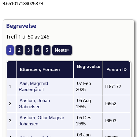
9.651017189025879
Begravelse
Treff 1 til 50 av 246
1
2
3
4
5
Neste»
Begravelse
Etternavn, Fornavn
Person ID
Aas, Magnhild
07 Feb
1
I187172
Rædergård f
2025
Aastum, Johan
05 Aug
2
I6552
Gabrielsen
1955
Aastum, Ottar Magnar
05 Des
3
I6603
Johansen
1995
08 Jan