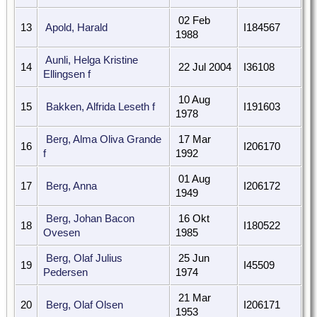
02 Feb
13
Apold, Harald
I184567
1988
Aunli, Helga Kristine
14
22 Jul 2004
I36108
Ellingsen f
10 Aug
15
Bakken, Alfrida Leseth f
I191603
1978
Berg, Alma Oliva Grande
17 Mar
16
I206170
f
1992
01 Aug
17
Berg, Anna
I206172
1949
Berg, Johan Bacon
16 Okt
18
I180522
Ovesen
1985
Berg, Olaf Julius
25 Jun
19
I45509
Pedersen
1974
21 Mar
20
Berg, Olaf Olsen
I206171
1953