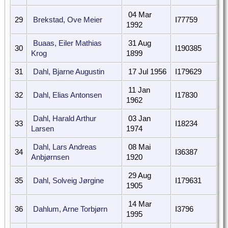
04 Mar
29
Brekstad, Ove Meier
I77759
1992
Buaas, Eiler Mathias
31 Aug
30
I190385
Krog
1899
31
Dahl, Bjarne Augustin
17 Jul 1956
I179629
11 Jan
32
Dahl, Elias Antonsen
I17830
1962
Dahl, Harald Arthur
03 Jan
33
I18234
Larsen
1974
Dahl, Lars Andreas
08 Mai
34
I36387
Anbjørnsen
1920
29 Aug
35
Dahl, Solveig Jørgine
I179631
1905
14 Mar
36
Dahlum, Arne Torbjørn
I3796
1995