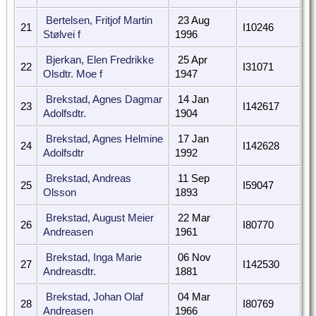
Bertelsen, Fritjof Martin
23 Aug
21
I10246
Stølvei f
1996
Bjerkan, Elen Fredrikke
25 Apr
22
I31071
Olsdtr. Moe f
1947
Brekstad, Agnes Dagmar
14 Jan
23
I142617
Adolfsdtr.
1904
Brekstad, Agnes Helmine
17 Jan
24
I142628
Adolfsdtr
1992
Brekstad, Andreas
11 Sep
25
I59047
Olsson
1893
Brekstad, August Meier
22 Mar
26
I80770
Andreasen
1961
Brekstad, Inga Marie
06 Nov
27
I142530
Andreasdtr.
1881
Brekstad, Johan Olaf
04 Mar
28
I80769
Andreasen
1966