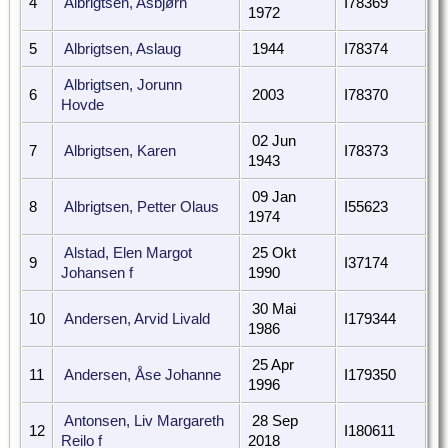
4
Albrigtsen, Asbjørn
I78369
1972
5
Albrigtsen, Aslaug
1944
I78374
Albrigtsen, Jorunn
6
2003
I78370
Hovde
02 Jun
7
Albrigtsen, Karen
I78373
1943
09 Jan
8
Albrigtsen, Petter Olaus
I55623
1974
Alstad, Elen Margot
25 Okt
9
I37174
Johansen f
1990
30 Mai
10
Andersen, Arvid Livald
I179344
1986
25 Apr
11
Andersen, Åse Johanne
I179350
1996
Antonsen, Liv Margareth
28 Sep
12
I180611
Reilo f
2018