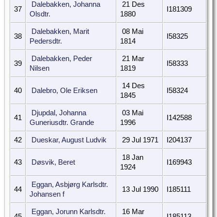
Dalebakken, Johanna
21 Des
37
I181309
Olsdtr.
1880
Dalebakken, Marit
08 Mai
38
I58325
Pedersdtr.
1814
Dalebakken, Peder
21 Mar
39
I58333
Nilsen
1819
14 Des
40
Dalebro, Ole Eriksen
I58324
1845
Djupdal, Johanna
03 Mai
41
I142588
Guneriusdtr. Grande
1996
42
Dueskar, August Ludvik
29 Jul 1971
I204137
18 Jan
43
Døsvik, Beret
I169943
1924
Eggan, Asbjørg Karlsdtr.
44
13 Jul 1990
I185111
Johansen f
Eggan, Jorunn Karlsdtr.
16 Mar
45
I185113