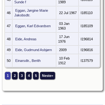
Sunde f
1989
Eggan, Jørgine Marie
46
22 Jul 1967
I185110
Jakobsdtr.
03 Jan
47
Eggan, Karl Edvardsen
I185109
1963
17 Jun
48
Eide, Andreas
I196814
1976
49
Eide, Gudmund Asbjørn
2009
I196816
10 Feb
50
Einarsdtr., Berith
I137579
1912
1
2
3
4
5
Neste»