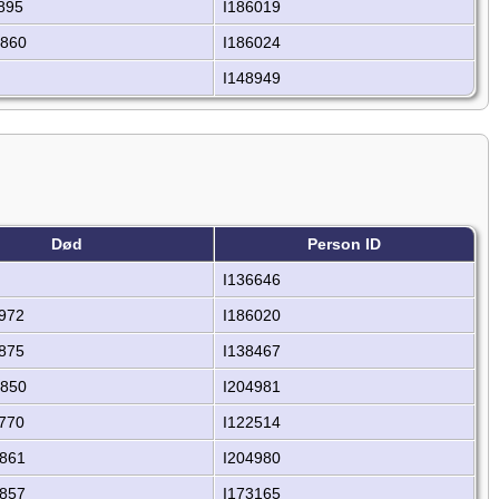
895
I186019
1860
I186024
I148949
Død
Person ID
I136646
972
I186020
875
I138467
1850
I204981
770
I122514
1861
I204980
1857
I173165