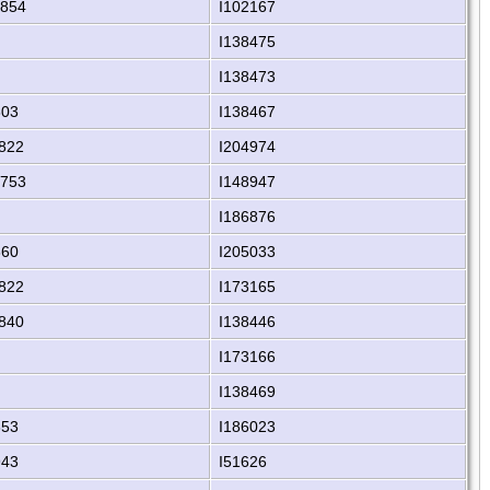
1854
I102167
I138475
I138473
803
I138467
822
I204974
1753
I148947
I186876
860
I205033
822
I173165
840
I138446
I173166
I138469
853
I186023
943
I51626