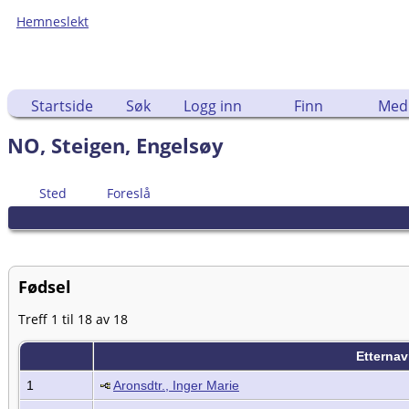
Hemneslekt
Folk med tilknytning til Hemne.
Startside
Søk
Logg inn
Finn
Med
NO, Steigen, Engelsøy
Sted
Foreslå
Fødsel
Treff 1 til 18 av 18
Etterna
1
Aronsdtr., Inger Marie