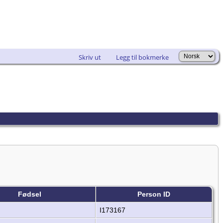
Skriv ut
Legg til bokmerke
Fødsel
Person ID
I173167