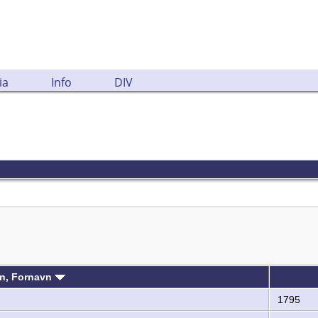
ia
Info
DIV
vn, Fornavn
1795