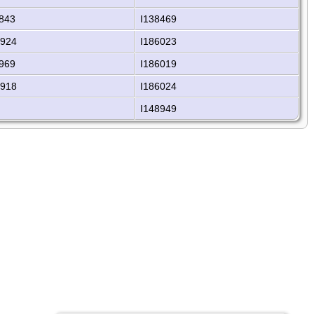
843
I138469
1924
I186023
969
I186019
1918
I186024
I148949