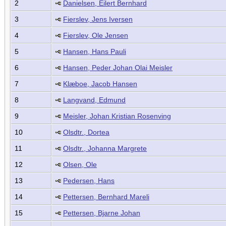
2
Danielsen, Eilert Bernhard
3
Fierslev, Jens Iversen
4
Fierslev, Ole Jensen
5
Hansen, Hans Pauli
6
Hansen, Peder Johan Olai Meisler
7
Klæboe, Jacob Hansen
8
Langvand, Edmund
9
Meisler, Johan Kristian Rosenving
10
Olsdtr., Dortea
11
Olsdtr., Johanna Margrete
12
Olsen, Ole
13
Pedersen, Hans
14
Pettersen, Bernhard Mareli
15
Pettersen, Bjarne Johan