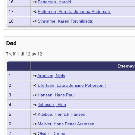
16
Pettersen, Harald
17
Pettersen, Pernilla Johanna Pedersdtr.
18
Strømme, Karen Torchildsdtr.
Død
Treff 1 til 12 av 12
Etterna
1
Arnesen, Niels
2
Eilertsen, Laura Jensine Pettersen f
3
Hansen, Hans Pauli
4
Johnsdtr., Elen
5
Klæboe, Henrich Hansen
6
Meisler, Hans Petter Arentsen
7
Olsdtr., Dortea