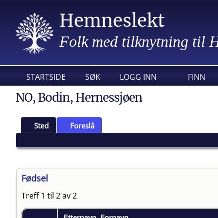
Hemneslekt
Folk med tilknytning til
STARTSIDE
SØK
LOGG INN
FINN
NO, Bodin, Hernessjøen
Sted
Foreslå
Fødsel
Treff 1 til 2 av 2
Etternavn, Fornavn