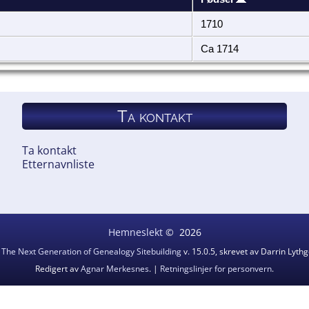
1710
Ca 1714
Ta kontakt
Ta kontakt
Etternavnliste
Hemneslekt
©
2026
v
The Next Generation of Genealogy Sitebuilding
v. 15.0.5, skrevet av Darrin Lyt
Redigert av
Agnar Merkesnes
. |
Retningslinjer for personvern
.