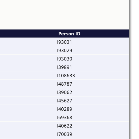
Person ID
I93031
I93029
I93030
I39891
I108633
I48787
6
I39062
I45627
0
I40289
I69368
I40622
I70039