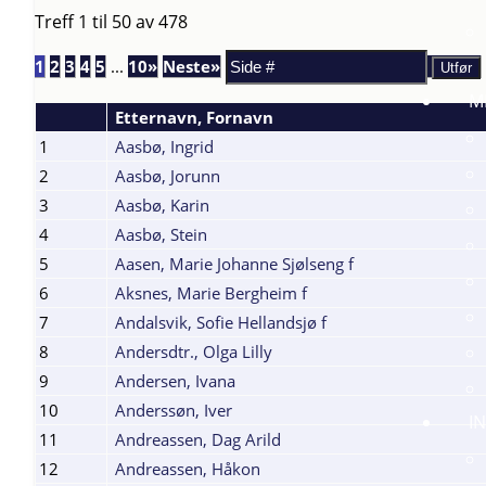
Treff 1 til 50 av 478
1
2
3
4
5
...
10»
Neste»
M
Etternavn, Fornavn
1
Aasbø, Ingrid
2
Aasbø, Jorunn
3
Aasbø, Karin
4
Aasbø, Stein
5
Aasen, Marie Johanne Sjølseng f
6
Aksnes, Marie Bergheim f
7
Andalsvik, Sofie Hellandsjø f
8
Andersdtr., Olga Lilly
9
Andersen, Ivana
10
Anderssøn, Iver
I
11
Andreassen, Dag Arild
12
Andreassen, Håkon