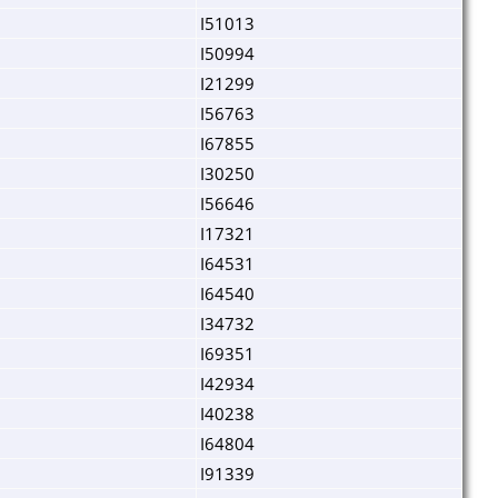
I51013
I50994
I21299
I56763
I67855
I30250
I56646
I17321
I64531
I64540
I34732
I69351
I42934
I40238
I64804
I91339