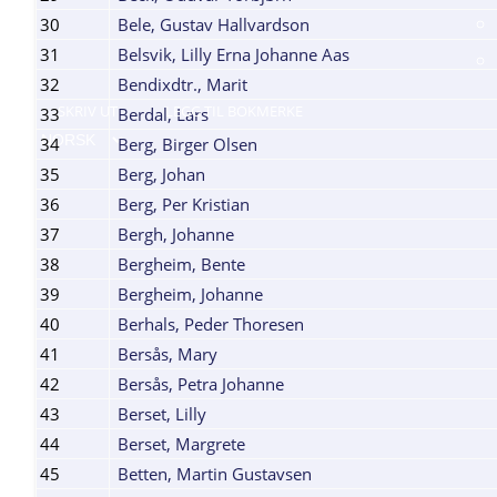
30
Bele, Gustav Hallvardson
31
Belsvik, Lilly Erna Johanne Aas
32
Bendixdtr., Marit
SKRIV UT
LEGG TIL BOKMERKE
33
Berdal, Lars
34
Berg, Birger Olsen
35
Berg, Johan
36
Berg, Per Kristian
37
Bergh, Johanne
38
Bergheim, Bente
39
Bergheim, Johanne
40
Berhals, Peder Thoresen
41
Bersås, Mary
42
Bersås, Petra Johanne
43
Berset, Lilly
44
Berset, Margrete
45
Betten, Martin Gustavsen