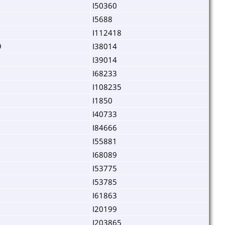
I50360
I5688
I112418
9
I38014
I39014
I68233
I108235
I1850
I40733
I84666
I55881
I68089
I53775
I53785
I61863
I20199
I203865