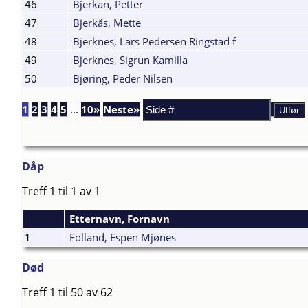
46
Bjerkan, Petter
47
Bjerkås, Mette
48
Bjerknes, Lars Pedersen Ringstad f
49
Bjerknes, Sigrun Kamilla
50
Bjøring, Peder Nilsen
1
2
3
4
5
...
10»
Neste»
Dåp
Treff 1 til 1 av 1
Etternavn, Fornavn
1
Folland, Espen Mjønes
Død
Treff 1 til 50 av 62