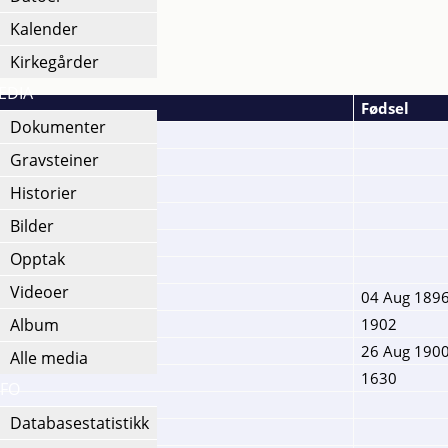
Kalender
Kirkegårder
EDIA
Fødsel
Dokumenter
Gravsteiner
Historier
Bilder
Opptak
Videoer
04 Aug 189
Album
1902
26 Aug 190
Alle media
1630
NFO
Databasestatistikk