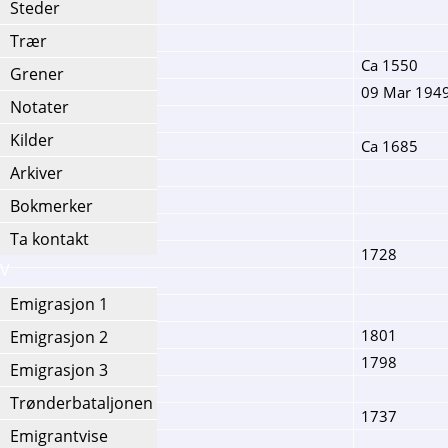
Steder
Trær
Ca 1550
Grener
09 Mar 194
Notater
Kilder
Ca 1685
Arkiver
Bokmerker
Ta kontakt
1728
IV
Emigrasjon 1
1801
Emigrasjon 2
1798
Emigrasjon 3
Trønderbataljonen
1737
Emigrantvise