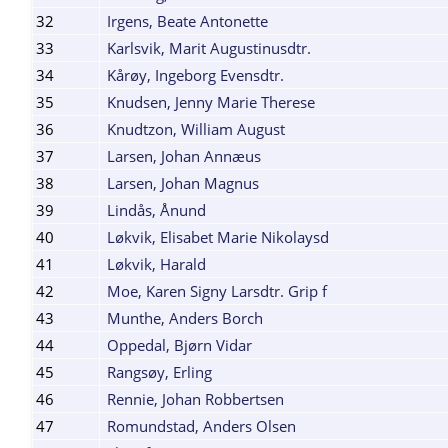
32
Irgens, Beate Antonette
33
Karlsvik, Marit Augustinusdtr.
34
Kårøy, Ingeborg Evensdtr.
35
Knudsen, Jenny Marie Therese
36
Knudtzon, William August
37
Larsen, Johan Annæus
38
Larsen, Johan Magnus
39
Lindås, Ånund
40
Løkvik, Elisabet Marie Nikolaysd
41
Løkvik, Harald
42
Moe, Karen Signy Larsdtr. Grip f
43
Munthe, Anders Borch
44
Oppedal, Bjørn Vidar
45
Rangsøy, Erling
46
Rennie, Johan Robbertsen
47
Romundstad, Anders Olsen