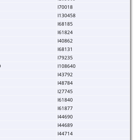
I70018
I130458
I68185
I61824
I40862
I68131
I79235
9
I108640
I43792
I48784
I27745
I61840
I61877
I44690
I44689
I44714