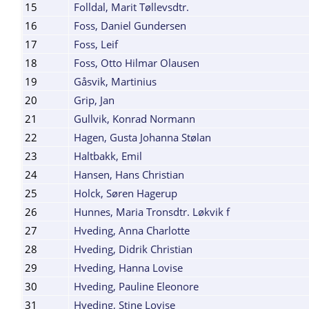
15
Folldal, Marit Tøllevsdtr.
16
Foss, Daniel Gundersen
17
Foss, Leif
18
Foss, Otto Hilmar Olausen
19
Gåsvik, Martinius
20
Grip, Jan
21
Gullvik, Konrad Normann
22
Hagen, Gusta Johanna Stølan
23
Haltbakk, Emil
24
Hansen, Hans Christian
25
Holck, Søren Hagerup
26
Hunnes, Maria Tronsdtr. Løkvik f
27
Hveding, Anna Charlotte
28
Hveding, Didrik Christian
29
Hveding, Hanna Lovise
30
Hveding, Pauline Eleonore
31
Hveding, Stine Lovise