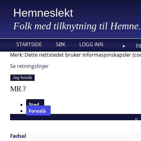
Hemneslekt
Folk med tilknytning til Hemne.
STARTSIDE
SØK
LOGG INN
F
Merk: Dette nettstedet bruker informasjonskapsler (coo
Se retningslinjer
Jeg forstår
MR ?
Sted
Foreslå
Fødsel