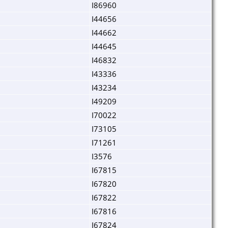
I86960
I44656
I44662
I44645
I46832
I43336
I43234
I49209
I70022
I73105
I71261
I3576
I67815
I67820
I67822
I67816
I67824