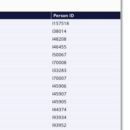
Person ID
I157518
I38014
I48208
I46455
I50067
I70008
I33283
I70007
I45906
I45907
I45905
I44374
I93934
I93952