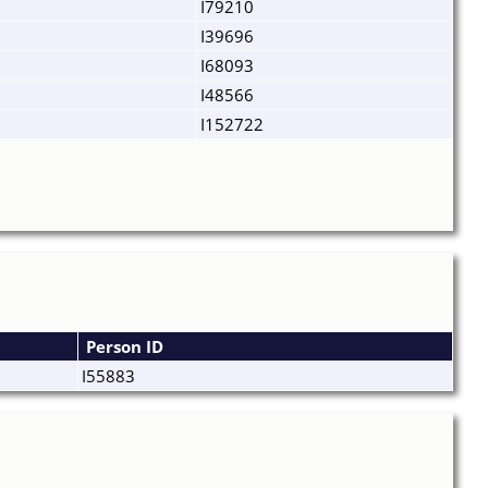
3
I79210
I39696
I68093
I48566
I152722
Person ID
I55883