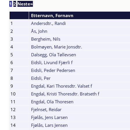
1
2
Neste»
Etternavn, Fornavn
1
Andersdtr., Randi
2
Ås, John
3
Bergheim, Nils
4
Bolmøyen, Marie Jonsdtr.
5
Dalsegg, Ola Tøllevsen
6
Eidsli, Livund Fjærli f
7
Eidsli, Peder Pedersen
8
Eidsli, Per
9
Engdal, Kari Thoresdtr. Valset f
10
Engdal, Kristi Thoresdtr. Bratseth f
11
Engdal, Ola Thoresen
12
Fjelnset, Reidar
13
Fjølås, Jens Larsen
14
Fjølås, Lars Jensen