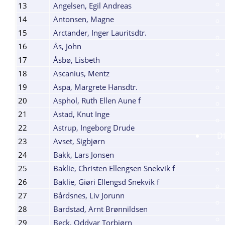
13
Angelsen, Egil Andreas
14
Antonsen, Magne
15
Arctander, Inger Lauritsdtr.
16
Ås, John
17
Åsbø, Lisbeth
18
Ascanius, Mentz
19
Aspa, Margrete Hansdtr.
20
Asphol, Ruth Ellen Aune f
21
Astad, Knut Inge
22
Astrup, Ingeborg Drude
D
23
Avset, Sigbjørn
24
Bakk, Lars Jonsen
25
Baklie, Christen Ellengsen Snekvik f
26
Baklie, Giøri Ellengsd Snekvik f
27
Bårdsnes, Liv Jorunn
28
Bardstad, Arnt Brønnildsen
29
Beck, Oddvar Torbjørn