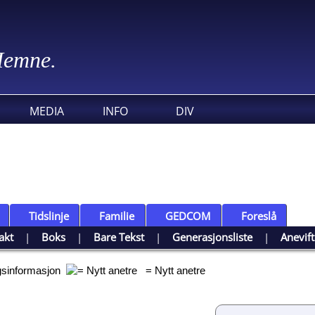
 Hemne.
MEDIA
INFO
DIV
Tidslinje
Familie
GEDCOM
Foreslå
akt
|
Boks
|
Bare Tekst
|
Generasjonsliste
|
Anevif
ggsinformasjon
= Nytt anetre