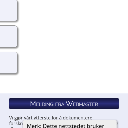
Melding fra Webmaster
Vi gjør vårt ytterste for å dokumentere
forskningen vår. Hvis du har noe du ønsker å legge
Merk: Dette nettstedet bruker