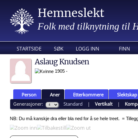
Hemneslekt
Folk med tilknytning til
STARTSIDE
SØK
LOGG INN
FINN
Aslaug Knudsen
1905 -
Person
Aner
Etterkommere
Slektskap
Generasjoner:
Standard
|
Vertikalt
|
Komp
NB: Du må kanskje dra eller bla ned for å se hele treet.
= Tille