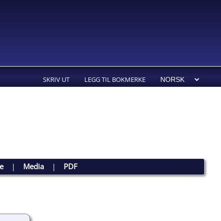
SKRIV UT
LEGG TIL BOKMERKE
te
|
Media
|
PDF