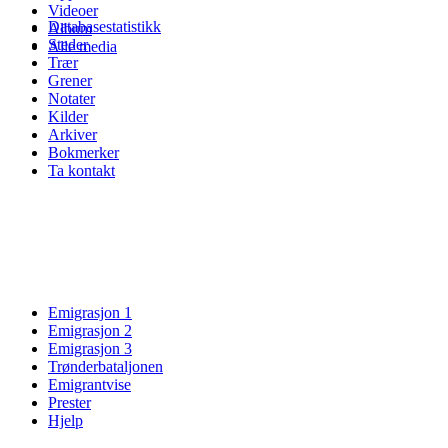
Videoer
Databasestatistikk
Album
Steder
Alle media
Trær
Grener
Notater
Kilder
Arkiver
Bokmerker
Ta kontakt
Emigrasjon 1
Emigrasjon 2
Emigrasjon 3
Trønderbataljonen
Emigrantvise
Prester
Hjelp