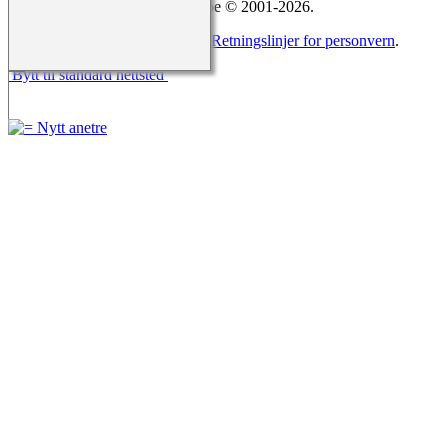
15.0.5, skrevet av Darrin Lythgoe © 2001-2026.
Redigert av
Agnar Merkesnes
. |
Retningslinjer for personvern
.
Bytt til standard nettsted