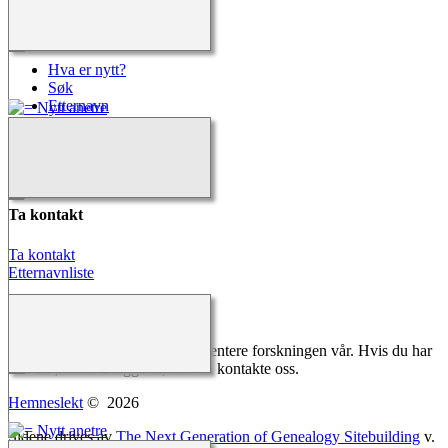
Hurtigkoblinger
Hva er nytt?
Søk
Etternavn
Kalender
Alle media
Kilder
Ta kontakt
Ta kontakt
Etternavnliste
Melding fra Webmaster
Vi gjør vårt ytterste for å dokumentere forskningen vår. Hvis du har
noe du ønsker å legge til, kan du kontakte oss.
Hemneslekt
©
2026
Sidene drives av
The Next Generation of Genealogy Sitebuilding
v.