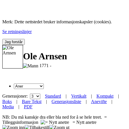
Folk med tilknytning til Hemne.
Merk: Dette nettstedet bruker informasjonskapsler (cookies).
Se retningslinjer
Jeg forstår
Ole Arnsen
1771 -
Generasjoner:
Standard
|
Vertikalt
|
Kompakt
|
Boks
|
Bare Tekst
|
Generasjonsliste
|
Anevifte
|
Media
|
PDF
NB: Du må kanskje dra eller bla ned for å se hele treet.
=
Tilleggsinformasjon
= Nytt anetre