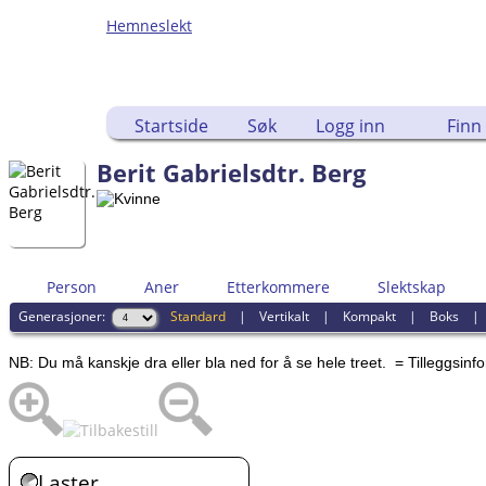
Hemneslekt
Folk med tilknytning til H
Startside
Søk
Logg inn
Finn
Berit Gabrielsdtr. Berg
Person
Aner
Etterkommere
Slektskap
Generasjoner:
Standard
|
Vertikalt
|
Kompakt
|
Boks
NB: Du må kanskje dra eller bla ned for å se hele treet.
= Tilleggsin
Laster...