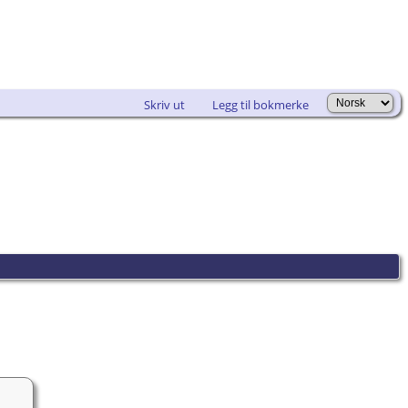
Skriv ut
Legg til bokmerke