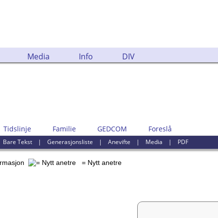
emne.
Media
Info
DIV
Tidslinje
Familie
GEDCOM
Foreslå
|
Bare Tekst
|
Generasjonsliste
|
Anevifte
|
Media
|
PDF
formasjon
= Nytt anetre