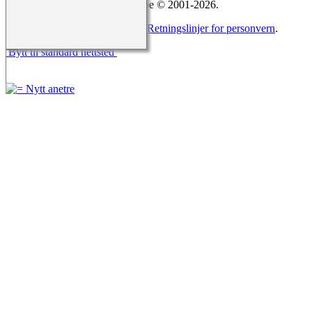
15.0.5, skrevet av Darrin Lythgoe © 2001-2026.
Redigert av
Agnar Merkesnes
. |
Retningslinjer for personvern
.
Bytt til standard nettsted