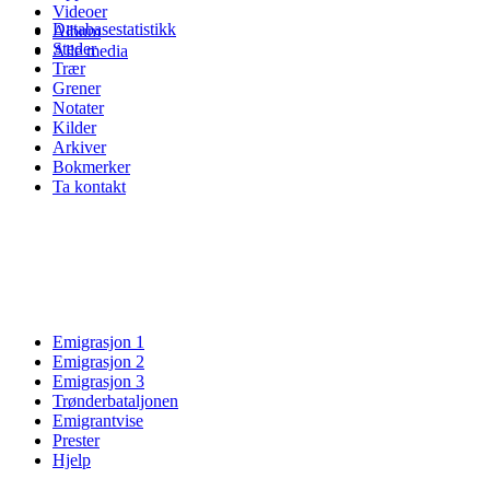
Videoer
Databasestatistikk
Album
Steder
Alle media
Trær
Grener
Notater
Kilder
Arkiver
Bokmerker
Ta kontakt
Emigrasjon 1
Emigrasjon 2
Emigrasjon 3
Trønderbataljonen
Emigrantvise
Prester
Hjelp