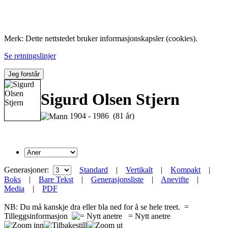
Folk med tilknytning til Hemne.
Merk: Dette nettstedet bruker informasjonskapsler (cookies).
Se retningslinjer
Jeg forstår
Sigurd Olsen Stjern
1904 - 1986 (81 år)
Generasjoner:
Standard
|
Vertikalt
|
Kompakt
|
Boks
|
Bare Tekst
|
Generasjonsliste
|
Anevifte
|
Media
|
PDF
NB: Du må kanskje dra eller bla ned for å se hele treet.
=
Tilleggsinformasjon
= Nytt anetre