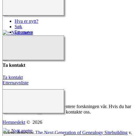
Hurtigkoblinger
Hva er nytt?
Søk
Etternavn
Kalender
Alle media
Kilder
Ta kontakt
Ta kontakt
Etternavnliste
Melding fra Webmaster
Vi gjør vårt ytterste for å dokumentere forskningen vår. Hvis du har
noe du ønsker å legge til, kan du kontakte oss.
Hemneslekt
©
2026
Sidene drives av
The Next Generation of Genealogy Sitebuilding
v.