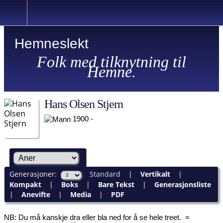
Hemneslekt
Folk med tilknytning til
Hemne.
Hans Olsen Stjern
1900 -
Generasjoner:
Standard
|
Vertikalt
|
Kompakt
|
Boks
|
Bare Tekst
|
Generasjonsliste
|
Anevifte
|
Media
|
PDF
NB: Du må kanskje dra eller bla ned for å se hele treet.
=